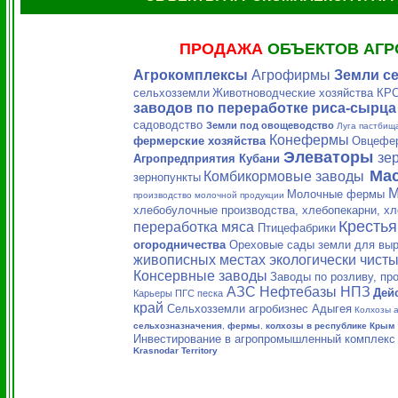
ПРОДАЖА
ОБЪЕКТОВ АГ
Агрокомплексы
Агрофирмы
Земли с
сельхозземли
Животноводческие хозяйства КР
заводов по переработке риса-сырца
садоводство
Земли под овощеводство
Луга пастбищ
Конефермы
фермерские хозяйства
Овцефе
Элеваторы
зе
Агропредприятия Кубани
Ма
Комбикормовые заводы
зернопункты
М
Молочные фермы
производство молочной продукции
хлебобулочные производства, хлебопекарни, х
Крестья
переработка мяса
Птицефабрики
огородничества
Ореховые сады земли для вы
живописных местах экологически чисты
Консервные заводы
Заводы по розливу, пр
АЗС Нефтебазы НПЗ
Дей
Карьеры ПГС песка
край
Сельхозземли агробизнес Адыгея
Колхозы а
сельхозназначения
,
фермы
,
колхозы в республике Крым
Инвестирование в агропромышленный комплекс 
Krasnodar Territory