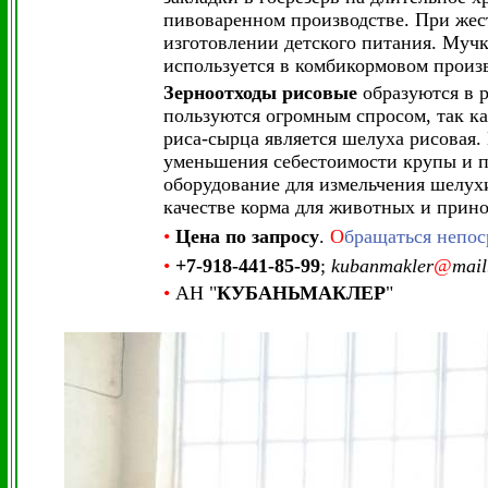
пивоваренном производстве. При жес
изготовлении детского питания. Мучк
используется в комбикормовом произв
Зерноотходы рисовые
образуются в р
пользуются огромным спросом, так к
риса-сырца является шелуха рисовая
уменьшения себестоимости крупы и п
оборудование для измельчения шелухи
качестве корма для животных и прин
•
Цена по запросу
.
О
бращаться непос
•
+7-918-441-85-99
;
kubanmakler
@
mail
•
АН "
КУБАНЬМАКЛЕР
"