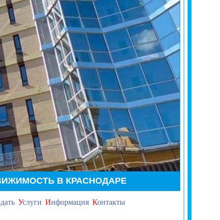
ВИЖИМОСТЬ В КРАСНОДАРЕ
дать
У
слуги
И
нформация
К
онтакты