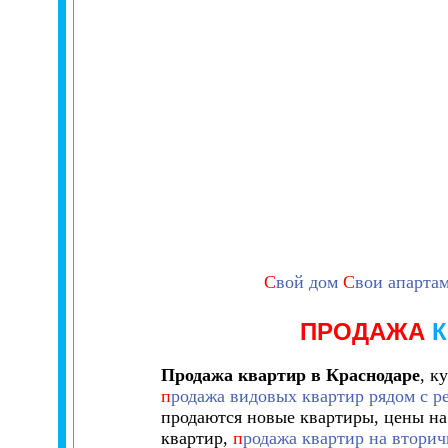
С
вой дом
С
вои апарта
ПРОДАЖА
К
Продажа квартир в Краснодаре
, к
п
родажа видовых квартир рядом с р
продаются новые квартиры,
цены на
квартир,
п
родажа квартир на втори