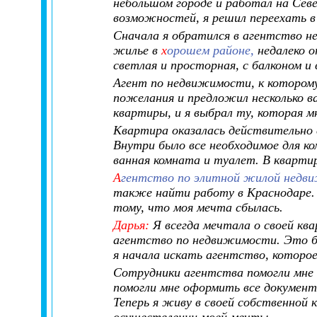
небольшом городе и работал на Севе
возможностей, я решил переехать 
Сначала я обратился в агентство 
жилье в
х
орошем районе,
недалеко 
светлая и просторная, с балконом и 
Агент по недвижимости, к которому
пожелания и предложил несколько в
квартиры, и я выбрал ту, которая м
Квартира оказалась действительно 
Внутри было все необходимое для ко
ванная комната и туалет. В квартир
А
гентство по элитной жилой недв
также найти работу в Краснодаре. 
тому, что моя мечта сбылась.
Дарья:
Я всегда мечтала о своей ква
агентство по недвижимости. Это б
я начала искать агентство, которо
Сотрудники агентства помогли мне
помогли мне оформить все документ
Теперь я живу в своей собственной 