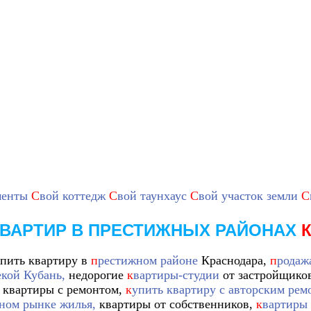
менты
С
вой коттедж
С
вой таунхаус
С
вой участок земли
С
ВАРТИР В ПРЕСТИЖНЫХ РАЙОНАХ
упить квартиру в
п
рестижном районе
Краснодара,
п
родаж
екой Кубань,
недорогие
к
вартиры-студии
от застройщико
 квартиры с ремонтом,
к
упить квартиру с авторским рем
чном рынке жилья,
квартиры от собственников,
к
вартиры 