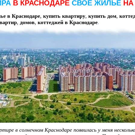
ИРА
В
КРАСНОДАРЕ
СВОЕ ЖИЛЬЕ
НА
ье в Краснодаре
,
купить квартиру
,
купить дом
,
котте
вартир
,
домов
,
коттеджей в Краснодаре
.
ире в солнечном Краснодаре появилась у меня несколько