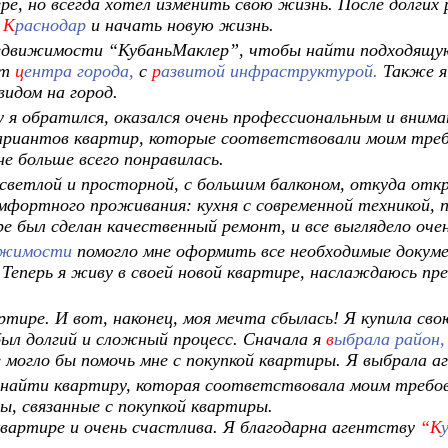
ре, но всегда хотел изменить свою жизнь. После долгих 
в
К
раснодар
и начать новую жизнь.
недвижимости
“КубаньМаклер”
, чтобы найти подходящу
от
ц
ентра города,
с
р
азвитой инфраструктурой.
Также я
видом на город.
 я обратился, оказался очень профессиональным и вним
ариантов квартир, которые соответствовали моим треб
не больше всего понравилась.
светлой и просторной, с большим балконом, откуда откр
мфортного проживания: кухня с современной техникой, п
е был сделан качественный ремонт, и все выглядело оче
ижимости
помогло мне оформить все необходимые докуме
Теперь я живу в своей новой квартире, наслаждаюсь пре
ртире. И вот, наконец, моя мечта сбылась! Я купила сво
ыл долгий и сложный процесс. Сначала я
в
ыбрала район,
е могло бы помочь мне с покупкой квартиры. Я выбрала 
 найти квартиру, которая соответствовала моим треб
ы, связанные с покупкой квартиры.
квартире и очень счастлива. Я благодарна агентству
“К