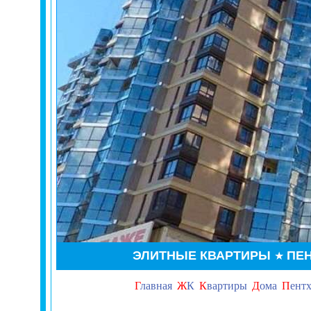
ЭЛИТНЫЕ КВАРТИРЫ
ПЕ
★
Г
лавная
Ж
К
К
вартиры
Д
ома
П
ент