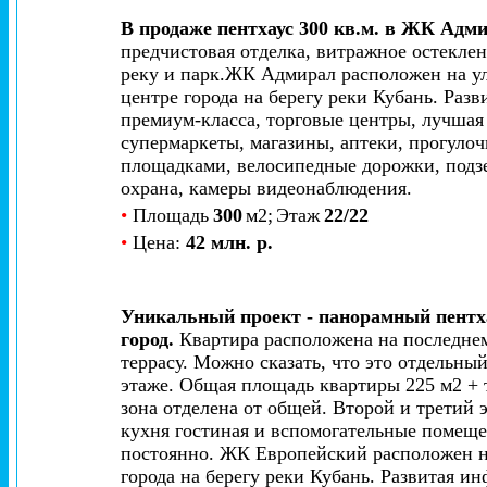
В продаже пентхаус 300 кв.м. в ЖК Адм
предчистовая отделка, витражное остеклен
реку и парк.
ЖК Адмирал расположен на ул
центре города на берегу реки Кубань. Раз
премиум-класса, торговые центры, лучшая 
супермаркеты, магазины, аптеки, прогуло
площадками, велосипедные дорожки, подз
охрана, камеры видеонаблюдения.
•
Площадь
300
м2;
Этаж
22/22
•
Цена:
42 млн. р.
Уникальный проект - панорамный пентх
город.
Квартира расположена на последнем
террасу. Можно сказать, что это отдельны
этаже. Общая площадь квартиры 225 м2 + 
зона отделена от общей. Второй и третий 
кухня гостиная и вспомогательные помещен
постоянно.
ЖК Европейский расположен на
города на берегу реки Кубань. Развитая и