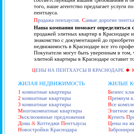
соответствующий вашим требованиям и бю
того, наше агентство предлагает услуги п
пентхауса.
П
родажа пенхаусов.
С
амые дорогие пентха
Наша компания поможет определиться с
продажей элитных квартир в Краснодаре и
знакомство с документацией до приобрете
недвижимость в Краснодаре все это профе
Покупатели могут быть уверенным в том, 
элитной квартиры в Краснодаре оставит т
Ц
ЕНЫ НА ПЕНТХАУСЫ В КРАСНОДАРЕ
ЖИЛАЯ НЕДВИЖИМОСТЬ
ЖИЛЫЕ 
1
комнатные квартиры
Б
изнес кла
2
комнатные квартиры
П
ремиум к
3
комнатные квартиры
В
се компл
М
ногокомнатные квартиры
Э
литное ж
Э
ксклюзивные предложения
К
упить
П
р
Д
ома
&
Коттеджи
П
ентхаусы
Ц
ены на ж
Н
овостройки Краснодара
З
аброниро