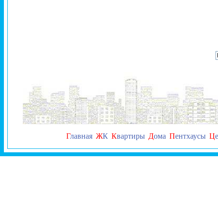
Г
лавная
Ж
К
К
вартиры
Д
ома
П
ентхаусы
Ц