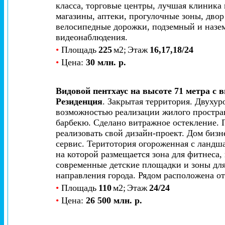
класса, торговые центры, лучшая клиника 
магазины, аптеки, прогулочные зоны, дво
велосипедные дорожки, подземный и назем
видеонаблюдения.
•
Площадь
225
м2;
Этаж
16,17,18/24
•
Цена:
30 млн. р.
Видовой пентхаус на высоте 71 метра с 
Резиденция
. Закрытая территория. Двуху
возможностью реализации жилого простран
барбекю. Сделано витражное остекление. 
реализовать свой дизайн-проект. Дом бизне
сервис. Теритотория огороженная с ланд
на которой размещается зона для фитнеса
современные детские площадки и зоны для
направления города. Рядом расположена о
•
Площадь
110
м2;
Этаж
24/24
•
Цена:
26 500 млн. р.