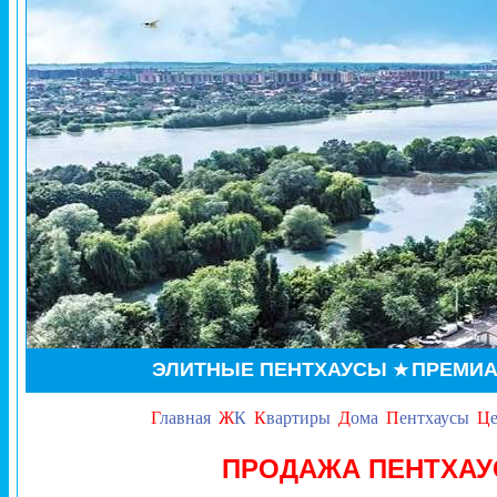
ЭЛИТНЫЕ ПЕНТХАУСЫ
ПРЕМИА
★
Г
лавная
Ж
К
К
вартиры
Д
ома
П
ентхаусы
Ц
ПРОДАЖА ПЕНТХАУ