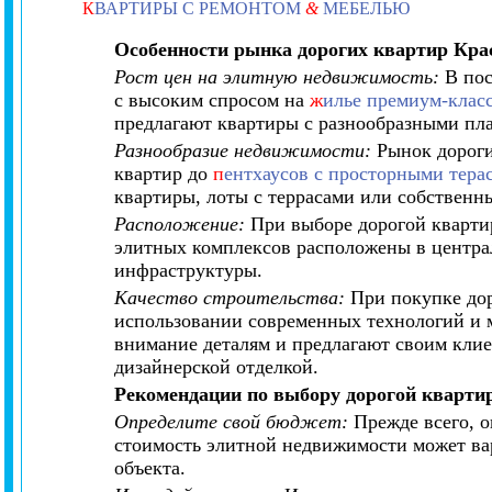
К
ВАРТИРЫ С РЕМОНТОМ
&
МЕБЕЛЬЮ
Особенности рынка дорогих квартир Кра
Рост цен на элитную недвижимость:
В пос
с высоким спросом на
ж
илье премиум-класс
предлагают квартиры с разнообразными п
Разнообразие недвижимости:
Рынок дороги
квартир до
п
ентхаусов с просторными тера
квартиры, лоты с террасами или собственн
Расположение:
При выборе дорогой кварти
элитных комплексов расположены в централ
инфраструктуры.
Качество строительства:
При покупке дор
использовании современных технологий и 
внимание деталям и предлагают своим кли
дизайнерской отделкой.
Рекомендации по выбору дорогой кварти
Определите свой бюджет:
Прежде всего, о
стоимость элитной недвижимости может вар
объекта.