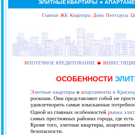
ЭЛИТНЫЕ
КВАРТИРЫ
АПАРТАМ
★
Г
лавная
Ж
К
К
вартиры
Д
ома
П
ентхаусы
Ц
И
ПОТЕЧНОЕ КРЕДИТОВАНИЕ
И
НВЕСТИЦИ
ОСОБЕННОСТИ
ЭЛИТ
Э
литные квартиры
и
а
партаменты в Красно
роскоши. Они представляют собой не прост
удовлетворить самые изысканные потребнос
Одной из главных особенностей
р
ынка элит
самых престижных районах города, где есть
Кроме того, элитные квартиры, апартамент
безопасности.