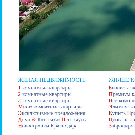
ЖИЛАЯ НЕДВИЖИМОСТЬ
ЖИЛЫЕ 
1
комнатные квартиры
Б
изнес кла
2
комнатные квартиры
П
ремиум к
3
комнатные квартиры
В
се компл
М
ногокомнатные квартиры
Э
литное ж
Э
ксклюзивные предложения
К
упить
П
р
Д
ома
&
Коттеджи
П
ентхаусы
Ц
ены на ж
Н
овостройки Краснодара
З
аброниро