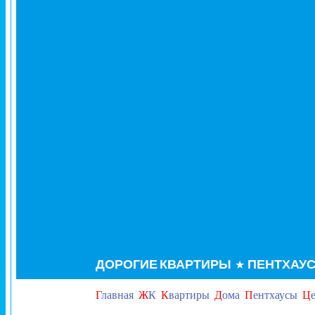
ДОРОГИЕ
КВАРТИРЫ
ПЕНТХАУ
★
Г
лавная
Ж
К
К
вартиры
Д
ома
П
ентхаусы
Ц