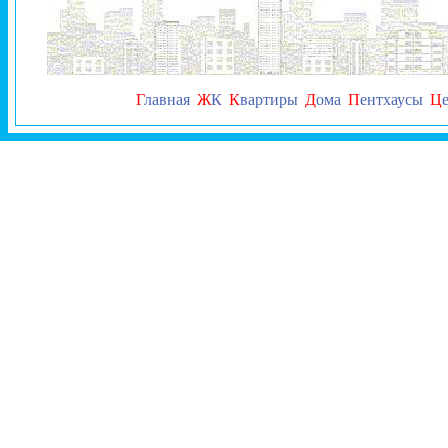
Г
лавная
Ж
К
К
вартиры
Д
ома
П
ентхаусы
Ц