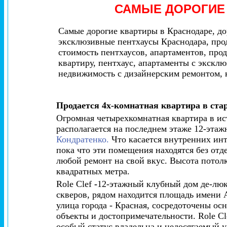
САМЫЕ ДОРОГИ
Самые дорогие квартиры в Краснодаре, д
эксклюзивные пентхаусы Краснодара, прод
стоимость пентхаусов, апартаментов, про
квартиру, пентхаус, апартаменты с экскл
недвижимость с дизайнерским ремонтом, к
Продается 4х-комнатная квартира
в ста
Огромная четырехкомнатная квартира в ис
располагается на последнем этаже 12-этаж
Кондратенко.
Что касается внутренних инт
пока что эти помещения находятся без отде
любой ремонт на свой вкус. Высота потол
квадратных метра.
Rоlе Clef
-
12-этажный клубный дом де-люк
скверов, рядом находится площадь имени А
улица города - Красная, сосредоточены о
объекты и достопримечательности. Role C
особый статус владельца и недосягаемый 