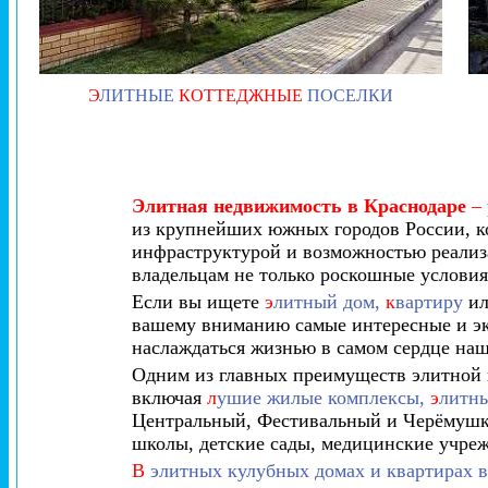
Э
ЛИТНЫЕ
КОТТЕДЖНЫЕ
ПОСЕЛКИ
Элитная недвижимость в Краснодаре
–
из крупнейших южных городов России, к
инфраструктурой и возможностью реализ
владельцам не только роскошные условия
Если вы ищете
э
литный дом,
к
вартиру
и
вашему вниманию самые интересные и эк
наслаждаться жизнью в самом сердце наш
Одним из главных преимуществ элитной 
включая
л
ушие жилые комплексы,
э
литны
Центральный, Фестивальный и Черёмушки
школы, детские сады, медицинские учреж
В
элитных кулубных домах и квартирах в