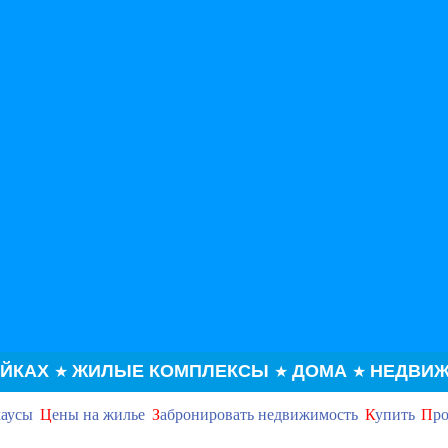
ОЙКАХ
ЖИЛЫЕ КОМПЛЕКСЫ
ДОМА
НЕДВИЖ
★
★
★
хаусы
Ц
ены на жилье
З
абронировать недвижимость
К
упить
П
ро