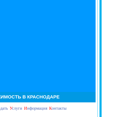
ИМОСТЬ В КРАСНОДАРЕ
дать
У
слуги
И
нформация
К
онтакты