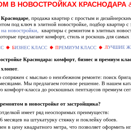
ОМ В НОВОСТРОЙКАХ КРАСНОДАРА
 Краснодаре
, продажа квартир с простым и дизайнерски
онтом под ключ в элитной новостройке, подбор квартир 
 на новостройки,
квартиры с ремонтом в элитных новос
оторые предлагают комфорт, стиль и роскошь для самых
Л
УЧШИЕ Ж
СС
Б
ИЗНЕС КЛАСС
П
РЕМИУМ КЛАСС
востройке Краснодара: комфорт
,
бизнес и премиум кла
 хлопот
.
 сопряжен с мыслью о неизбежном ремонте: поиск брига
 месяцами. Мы предлагаем готовое решение. В нашем кат
о комфорт-класса до роскошных пентхаусов премиум сегм
 ремонтом
в новостройке
от застройщика?
 отделкой имеет ряд неоспоримых преимуществ:
6 месяцев на штукатурку стяжку и поклейку обоев.
ен в цену квадратного метра, что позволяет оформить и