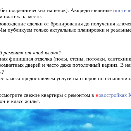
(без посреднических наценок). Аккредитованные
и
потеч
м платеж на месте.
овождение сделки от бронирования до получения ключе
 Мы публикуем только актуальные планировки и реальны
й ремонт» от «под ключ»?
ная финишная отделка (полы, стены, потолки, сантехни
омнатных дверей и часто даже потолочный карниз. В наш
ь?
ес класса предоставляем услуги партнеров по оснащени
Посмотрите свежие квартиры с ремонтом в
н
овостройках К
он и класс жилья.