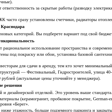
ичные).
т ответственность за скрытые работы (разводку электрики
ЖК часто сразу установлены счетчики, радиаторы отопле
 Краснодара
новых категорий. Вы подберете вариант под свой бюджет
ункциональность
ит рациональное использование пространства и современ
тены под покраску или обои, установка базовой сантехни
есторам для сдачи в аренду, тем кто хочет минимальны
труктурой — Фестивальный, Гидростроителей, улица 40-
00 рублей (актуальные цены уточняйте у менеджера).
ые решения
 и дизайнерской отделкой. Это уровень выше стандарта
атериалы (керамогранит, пробковое покрытие, German-en
ровня «Берег».
а ниже этажность, больше подземного паркинга и закрыт