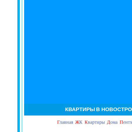
КВАРТИРЫ
В НОВОСТР
Г
лавная
Ж
К
К
вартиры
Д
ома
П
ент