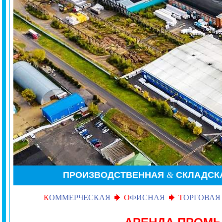
ПРОИЗВОДСТВЕННАЯ
&
СКЛАДСК
К
ОММЕРЧЕСКАЯ
О
ФИСНАЯ
Т
ОРГОВАЯ