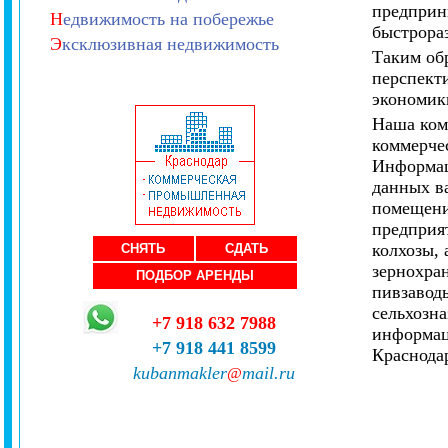
предприн
Н
едвижимость на побережье
быстрора
Э
ксклюзивная недвижимость
Таким об
перспект
экономик
Наша ком
коммерче
Информац
данных в
помещени
предприя
колхозы,
СНЯТЬ
СДАТЬ
зернохран
ПОДБОР АРЕНДЫ
пивзаводы
сельхозн
+7 918 632 7988
информац
+7 918 441 8599
Краснодар
kubanmakler
mail.ru
@