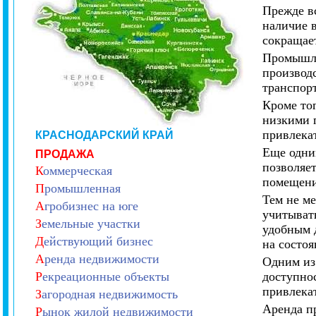
Прежде в
наличие 
сокращает
Промышле
производс
транспор
Кроме то
низкими 
привлека
КРАСНОДАРСКИЙ КРАЙ
Еще одни
ПРОДАЖА
позволяе
К
оммерческая
помещени
П
ромышленная
Тем не м
А
гробизнес на юге
учитывать
З
емельные участки
удобным д
Д
ействующий бизнес
на состо
А
ренда недвижимости
Одним из
Р
екреационные объекты
доступнос
привлека
З
агородная недвижимость
Аренда п
Р
ынок жилой недвижимости