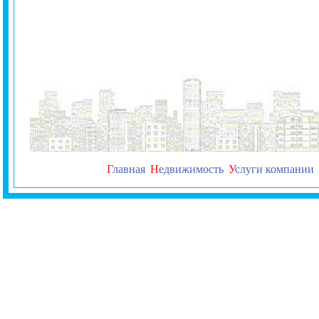
Г
лавная
Н
едвижимость
У
слуги компании