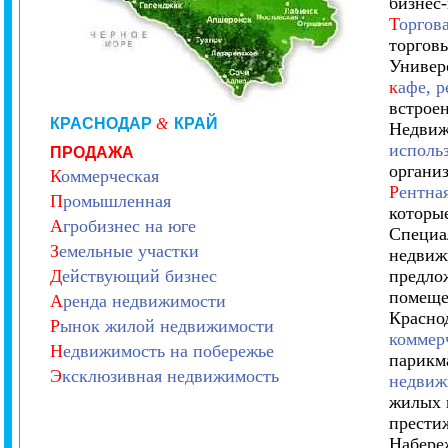
бизнес
Т
оргов
торгов
Универ
к
афе, р
встрое
КРАСНОДАР
&
КРАЙ
Недвиж
исполь
ПРОДАЖА
организ
К
оммерческая
Р
ентна
П
ромышленная
которы
А
гробизнес на юге
Специа
З
емельные участки
недвиж
Д
ействующий бизнес
предло
помеще
А
ренда недвижимости
Красно
Р
ынок жилой недвижимости
коммер
Н
едвижимость на побережье
парикма
Э
ксклюзивная недвижимость
недвиж
жилых 
прести
Набере