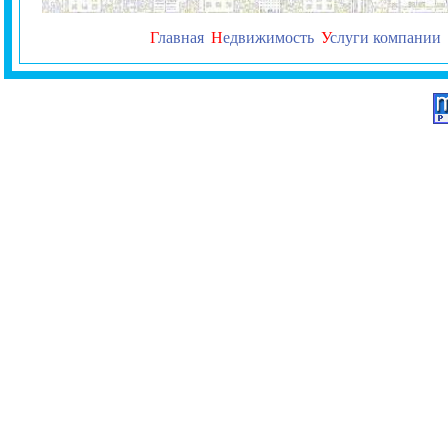
Г
лавная
Н
едвижимость
У
слуги компании