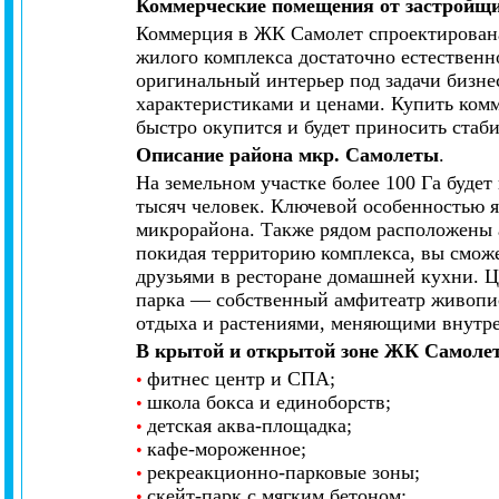
Коммерческие помещения от застройщ
Коммерция в ЖК Самолет спроектирована
жилого комплекса достаточно естественн
оригинальный интерьер под задачи бизне
характеристиками и ценами. Купить ком
быстро окупится и будет приносить стаб
Описание района мкр. Самолеты
.
На земельном участке более 100 Га будет
тысяч человек. Ключевой особенностью я
микрорайона. Также рядом расположены а
покидая территорию комплекса, вы сможе
друзьями в ресторане домашней кухни. Ц
парка — собственный амфитеатр живопис
отдыха и растениями, меняющими внутре
В крытой и открытой зоне ЖК Самоле
фитнес центр и СПА;
•
школа бокса и единоборств;
•
детская аква-площадка;
•
кафе-мороженное;
•
рекреакционно-парковые зоны;
•
скейт-парк с мягким бетоном;
•