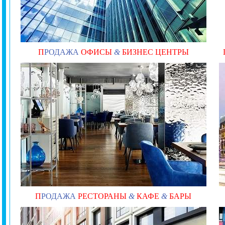
П
РОДАЖА
ОФИСЫ
&
БИЗНЕС ЦЕНТРЫ
П
РОДАЖА
РЕСТОРАНЫ
&
КАФЕ
&
БАРЫ