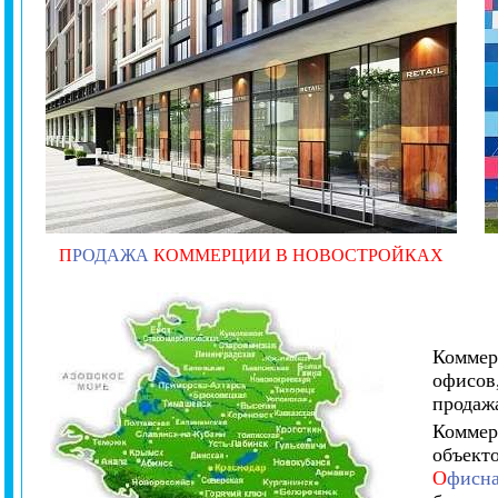
П
РОДАЖА
КОММЕРЦИИ В НОВОСТРОЙКАХ
Коммер
офисов
продаж
Коммер
объект
О
фисна