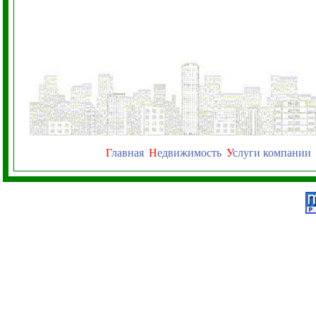
Г
лавная
Н
едвижимость
У
слуги компании