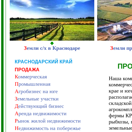
З
емли с/х в Краснодаре
З
емли п
КРАСНОДАРСКИЙ КРАЙ
ПР
ПРОДАЖА
К
оммерческая
Наша комп
П
ромышленная
коммерчес
крае и юг
А
гробизнес на юге
располага
З
емельные участки
складско
Д
ействующий бизнес
агрокомпл
А
ренда недвижимости
фермы КРС
Р
ынок жилой недвижимости
рыбхозы, 
земельные
Н
едвижимость на побережье