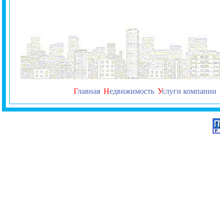
Г
лавная
Н
едвижимость
У
слуги компании