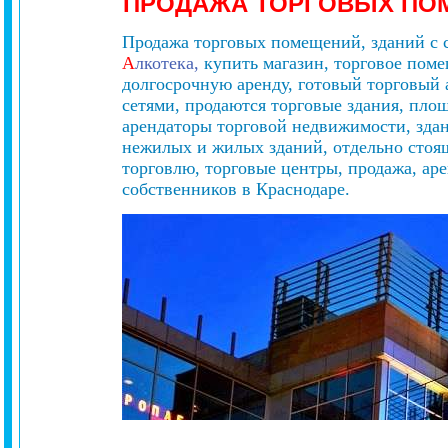
ПРОДАЖА ТОРГОВЫХ П
Продажа торговых помещений, зданий с 
А
лкотека,
купить магазин, торговое поме
долгосрочную аренду, готовый торговый
сетями, продаются торговые здания, пло
арендаторы торговой недвижимости, зда
нежилых и жилых зданий, отдельно стоящ
торговлю, торговые центры, продажа, ар
собственников в Краснодаре.