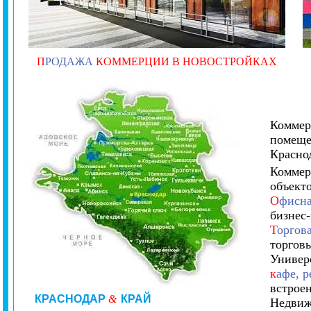
П
РОДАЖА
КОММЕРЦИИ В НОВОСТРОЙКАХ
Коммер
помеще
Краснод
Коммер
объект
О
фисна
бизнес
Т
оргов
торгов
Универ
к
афе, р
встрое
КРАСНОДАР
&
КРАЙ
Недвиж