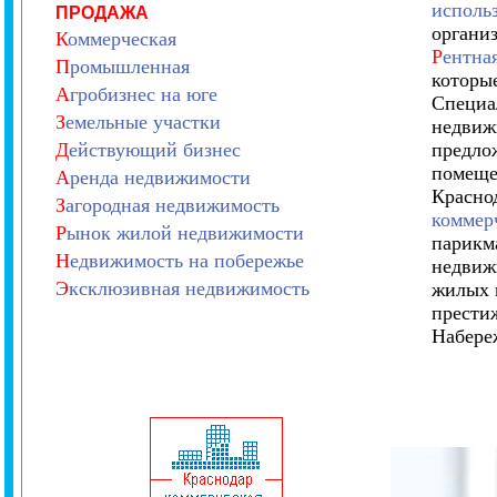
исполь
ПРОДАЖА
организ
К
оммерческая
Р
ентна
П
ромышленная
которы
А
гробизнес на юге
Специа
З
емельные участки
недвиж
Д
ействующий бизнес
предло
помеще
А
ренда недвижимости
Красно
З
агородная недвижимость
коммер
Р
ынок жилой недвижимости
парикма
Н
едвижимость на побережье
недвиж
Э
ксклюзивная недвижимость
жилых 
прести
Набере