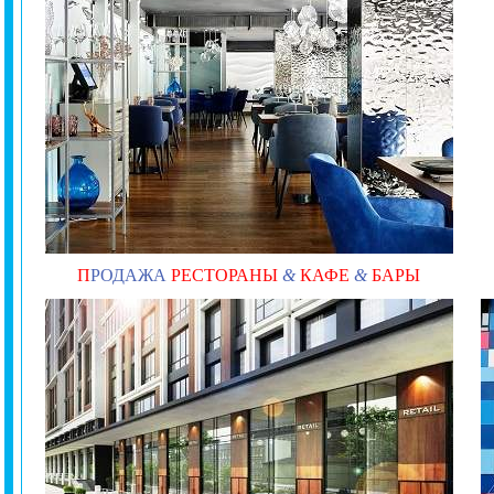
П
РОДАЖА
РЕСТОРАНЫ
&
КАФЕ
&
БАРЫ