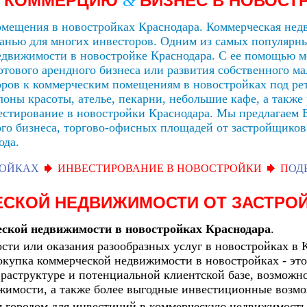
В КОММЕРЦИЮ
БИЗНЕС В НОВОСТ
&
мещения в новостройках Краснодара. Коммерческая нед
ванью для многих инвесторов. Одним из самых популярн
едвижимости в новостройке Краснодара. С ее помощью мо
тового арендного бизнеса или развития собственного ма
оров к коммерческим помещениям в новостройках под ре
лоны красоты, ателье, пекарни, небольшие кафе, а такж
вестирование в новостройки Краснодара. Мы предлагаем
о бизнеса, торгово-офисных площадей от застройщиков
ода.
РОЙКАХ
ИНВЕСТИРОВАНИЕ В НОВОСТРОЙКИ
П
ОД
ЕСКОЙ НЕДВИЖИМОСТИ ОТ ЗАСТР
ской недвижимости в новостройках Краснодара
.
сти или оказания разообразных услуг в новостройках в К
купка коммерческой недвижимости в новостройках - это
фраструктуре и потенциальной клиентской базе, возмож
жимости, а также более выгодные инвестиционные возмо
м городом для инвестиций в коммерческую недвижимость