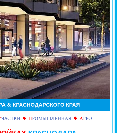
РА
&
КРАСНОДАРСКОГО КРАЯ
У
ЧАСТКИ
П
РОМЫШЛЕННАЯ
А
ГРО