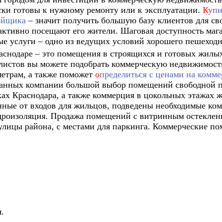
ски готовы к нужному ремонту или к эксплуатации.
К
упи
ройщика
– значит получить большую базу клиентов для сво
ктивно посещают его жители. Шаговая доступность магаз
е услуги – одно из ведущих условий хорошего пешеходн
аснодаре – это помещения в строящихся и готовых жилы
истов вы можете подобрать коммерческую недвижимост
метрам, а также поможет
о
пределиться с ценами на комм
данных компании большой выбор помещений свободной п
ах Краснодара, а также коммерция в цокольных этажах
анные от входов для жильцов, подведены необходимые к
идроизоляция. Продажа помещений с витринным остекле
лицы района, с местами для паркинга. Коммерческие по
.