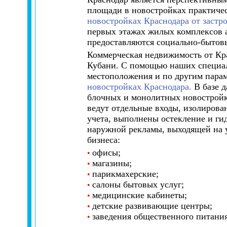
площади в новостройках практиче
новостройках Краснодара от заст
первых этажах жилых комплексов а
предоставляются социально-бытовы
Коммерческая недвижимость от Кр
Кубани. С помощью наших специал
местоположения и по другим пара
новостройках Краснодара.
В базе 
блочных и монолитных новостройк
ведут отдельные входы, изолиров
учета, выполнены остекление и г
наружной рекламы, выходящей на у
бизнеса:
офисы;
•
магазины;
•
парикмахерские;
•
салоны бытовых услуг;
•
медицинские кабинеты;
•
детские развивающие центры;
•
заведения общественного питания
•