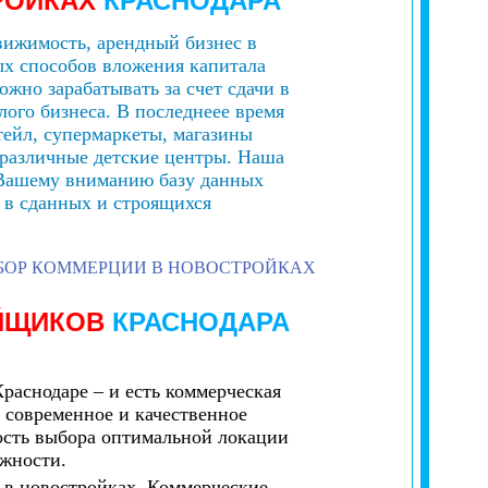
РОЙКАХ
КРАСНОДАРА
вижимость, арендный бизнес в
ых способов вложения капитала
жно зарабатывать за счет сдачи в
лого бизнеса. В последнеее время
тейл, супермаркеты, магазины
е различные детские центры. Наша
 Вашему вниманию базу данных
 в сданных и строящихся
БОР КОММЕРЦИИ В НОВОСТРОЙКАХ
ОЙЩИКОВ
КРАСНОДАРА
раснодаре – и есть коммерческая
 современное и качественное
ность выбора оптимальной локации
жности.
 в новостройках. Коммерческие