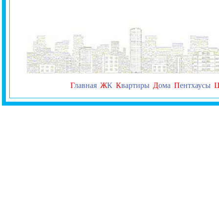
Г
лавная
Ж
К
К
вартиры
Д
ома
П
ентхаусы