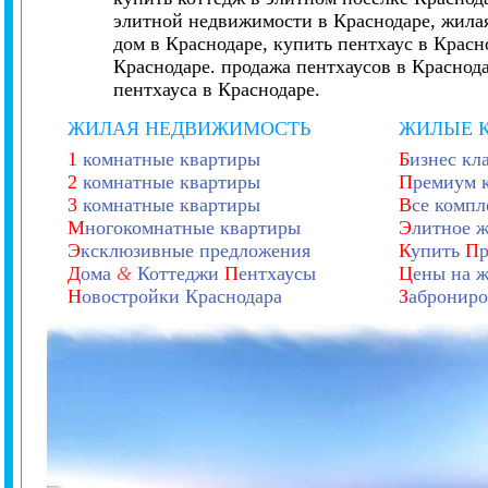
элитной недвижимости в Краснодаре, жилая
дом в Краснодаре, купить пентхаус в Красн
Краснодаре. продажа пентхаусов в Краснод
пентхауса в Краснодаре.
ЖИЛАЯ НЕДВИЖИМОСТЬ
ЖИЛЫЕ 
1
комнатные квартиры
Б
изнес кл
2
комнатные квартиры
П
ремиум 
3
комнатные квартиры
В
се компл
М
ногокомнатные квартиры
Э
литное 
Э
ксклюзивные предложения
К
упить
П
Д
ома
&
Коттеджи
П
ентхаусы
Ц
ены на 
Н
овостройки Краснодара
З
аброниро