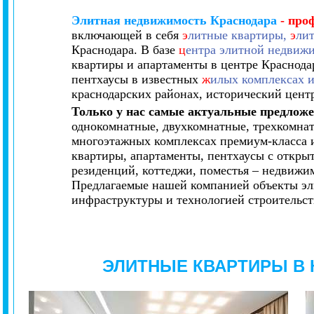
Элитная недвижимость Краснодара
- про
включающей в себя
э
литные квартиры,
э
лит
Краснодара. В базе
ц
ентра элитной недвиж
квартиры и апартаменты в центре Краснодар
пентхаусы в известных
ж
илых комплексах и
краснодарских районах, исторический цен
Только у нас самые актуальные предлож
однокомнатные, двухкомнатные, трехкомна
многоэтажных комплексах премиум-класса и
квартиры, апартаменты, пентхаусы с откры
резиденций, коттеджи, поместья – недвижим
Предлагаемые нашей компанией объекты эл
инфраструктуры и технологией строительств
ЭЛИТНЫЕ КВАРТИРЫ В