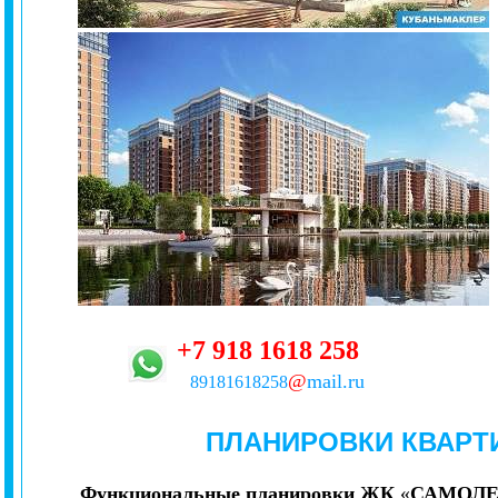
+7
918
1618
258
@
mail.ru
89181618258
ПЛАНИРОВКИ КВАРТ
Функциональные планировки
ЖК
«
САМОЛЕ