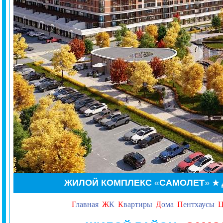
ЖИЛОЙ КОМПЛЕКС
«
САМОЛЕТ
»
★
Г
лавная
Ж
К
К
вартиры
Д
ома
П
ентхаусы