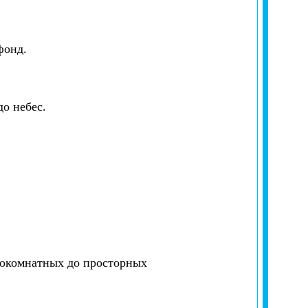
фонд.
о небес.
окомнатных до просторных