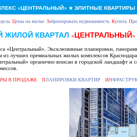
ПЛЕКС
«
ЦЕНТРАЛЬНЫЙ
»
ЭЛИТНЫЕ КВАРТИРЫ
★
хаусы
Ц
ены на жилье
З
абронировать недвижимость
К
упить
П
ро
 ЖИЛОЙ КВАРТАЛ
ЦЕНТРАЛЬНЫЙ
«
»
сса «Центральный». Эксклюзивные планировки, панорамн
ом из лучших премиальных жилых комплексов Краснодара
ральный» органично вписан в городской ландшафт и соз
миссов.
РЫ В ПРОДАЖЕ
П
ЛАНИРОВКИ КВАРТИР
И
НФРАСТРУ