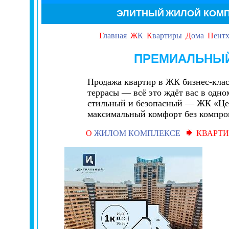
ЭЛИТНЫЙ
ЖИЛОЙ КОМ
Г
лавная
Ж
К
К
вартиры
Д
ома
П
ент
ПРЕМИАЛЬНЫЙ
Продажа квартир в ЖК бизнес-кла
террасы — всё это ждёт вас в одн
стильный и безопасный — ЖК «Цент
максимальный комфорт без компро
О
ЖИЛОМ КОМПЛЕКСЕ
КВАРТИ