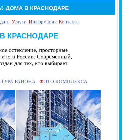
&
ДОМА
В КРАСНОДАРЕ
дать
У
слуги
И
нформация
К
онтакты
В КРАСНОДАРЕ
ое остекление, просторные
 и юга России. Современный,
дан для тех, кто выбирает
КТУРА РАЙОНА
Ф
ОТО КОМПЛЕКСА