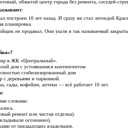
отовый, обжитой центр города без ремонта, соседей-стр
казывают
:
 построен 10 лет назад. И сразу же стал легендой Кра
ая планировка.
тройщик не продавал. Они ушли в так называемый закры
йка»?
тир в ЖК «Центральный».
ихий дом с устоявшимся контингентом
олностью стабилизированный дом
 с деревьями и парковкой.
, сады, кофейни, аптеки — всё работает 10 лет.
ас
ыми словами:
ались.
овый ремонт или чистая отделка).
кладывали осознанно).
ками от предыдущих владельцев.