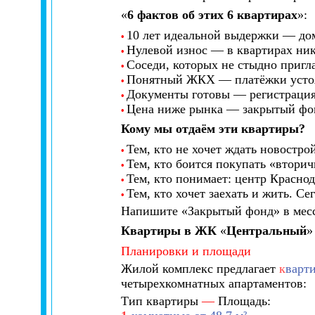
«
6 фактов об этих 6 квартирах
»:
10 лет идеальной выдержки — до
•
Нулевой износ — в квартирах ник
•
Соседи, которых не стыдно пригла
•
Понятный ЖКХ — платёжки устоял
•
Документы готовы — регистрация 
•
Цена ниже рынка — закрытый фонд
•
Кому мы отдаём эти квартиры?
Тем, кто не хочет ждать новострой
•
Тем, кто боится покупать «вторич
•
Тем, кто понимает: центр Краснод
•
Тем, кто хочет заехать и жить. Се
•
Напишите «Закрытый фонд» в месс
Квартиры в ЖК
«
Центральный
»
Планировки и площади
Жилой комплекс предлагает
к
варт
четырехкомнатных апартаментов:
Тип квартиры
—
Площадь: