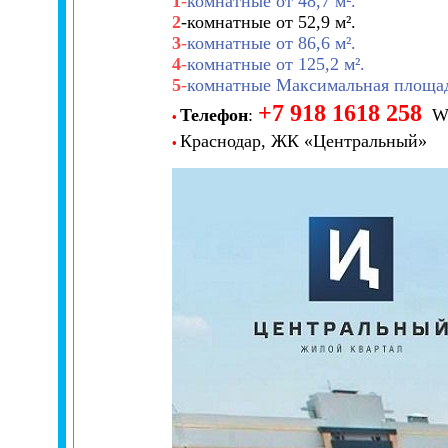
1
-
комнатные от 48,7 м².
2
-комнатные от 52,9 м².
3
-
комнатные от 86,6 м².
4
-
комнатные от 125,2 м².
5
-
комнатные Максимальная площадь
+7 918 1618 258
Телефон
:
Wh
•
Краснодар, ЖК «Центральный»
•