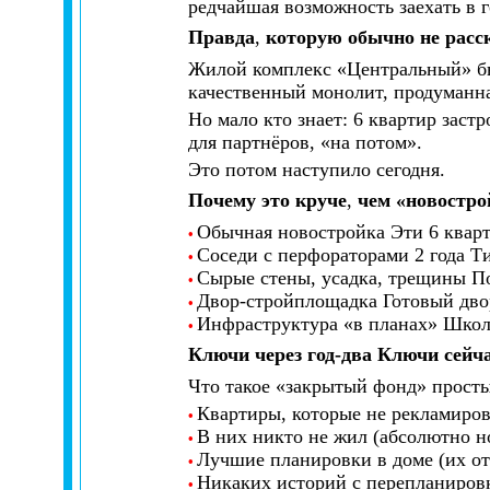
редчайшая возможность заехать в г
Правда
,
которую обычно не расс
Жилой комплекс «Центральный» был
качественный монолит, продуманн
Но мало кто знает: 6 квартир зас
для партнёров, «на потом».
Это потом наступило сегодня.
Почему это круче
,
чем «новостро
Обычная новостройка Эти 6 квар
•
Соседи с перфораторами 2 года Т
•
Сырые стены, усадка, трещины П
•
Двор-стройплощадка Готовый двор
•
Инфраструктура «в планах» Школы
•
Ключи через год-два Ключи сейч
Что такое «закрытый фонд» прост
Квартиры, которые не рекламиров
•
В них никто не жил (абсолютно н
•
Лучшие планировки в доме (их от
•
Никаких историй с перепланиров
•