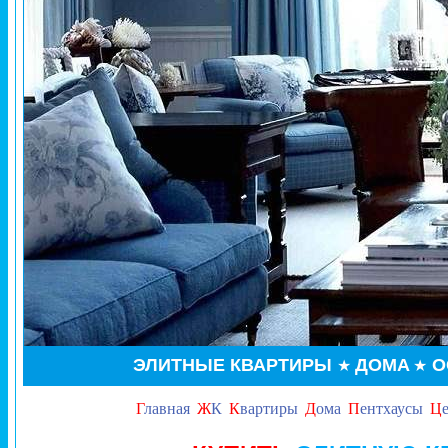
ЭЛИТНЫЕ КВАРТИРЫ
ДОМА
О
★
★
Г
лавная
Ж
К
К
вартиры
Д
ома
П
ентхаусы
Ц