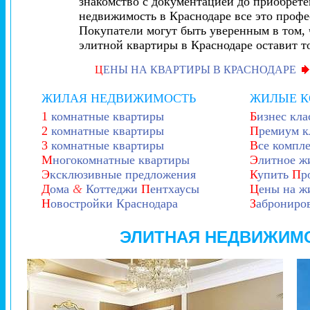
знакомство с документацией до приобрет
недвижимость в Краснодаре все это профе
Покупатели могут быть уверенным в том, 
элитной квартиры в Краснодаре оставит т
Ц
ЕНЫ НА КВАРТИРЫ В КРАСНОДАРЕ
ЖИЛАЯ НЕДВИЖИМОСТЬ
ЖИЛЫЕ 
1
комнатные квартиры
Б
изнес кла
2
комнатные квартиры
П
ремиум к
3
комнатные квартиры
В
се компл
М
ногокомнатные квартиры
Э
литное ж
Э
ксклюзивные предложения
К
упить
П
р
Д
ома
&
Коттеджи
П
ентхаусы
Ц
ены на ж
Н
овостройки Краснодара
З
аброниро
ЭЛИТНАЯ НЕДВИЖИМ