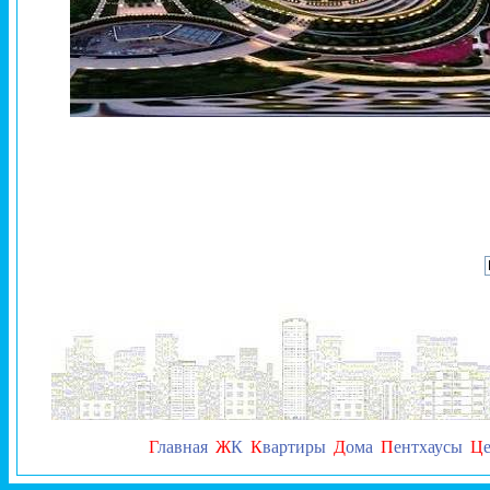
Г
лавная
Ж
К
К
вартиры
Д
ома
П
ентхаусы
Ц