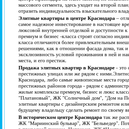
массового сегмента, здесь уходит на второй пл
отразить индивидуальность взыскательного влад
Элитные квартиры в центре Краснодара
– отл
самое надежное инвестирование в настоящее вре
люксовой внутренней отделкой и доступности к
премиум и бизнес -класса строят согласно инди
класса отличаются более привлекательным вне
решениями, как в отношении фасада дома, так и
эксклюзивность условий проживания в ней и наи
места, и его престиж.
Продажа элитных квартир в Краснодаре
- это
престижных улицах или же рядом с ними.Элитное
Краснодара, либо самые живописные места город
престижных районов города - рядом с администр
жилые комплексы премиум, бизнес и люкс класс
"Платановый", ЖК "Солнечный дом", "Дом на Пос
элитные квартиры с дизайнерским ремонтом или
будущему владельцу сделать ремонт по своему в
В историческом центре Краснодара
так же рас
ЖК "Мариинский бульвар", ЖК "Бельведер". Пот