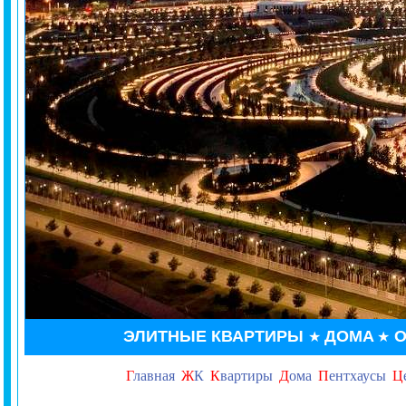
ЭЛИТНЫЕ КВАРТИРЫ
ДОМА
О
★
★
Г
лавная
Ж
К
К
вартиры
Д
ома
П
ентхаусы
Ц