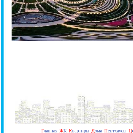
Г
лавная
Ж
К
К
вартиры
Д
ома
П
ентхаусы
Ц