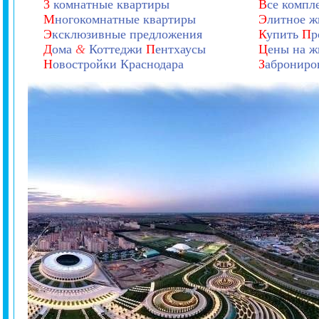
3
комнатные квартиры
В
се компл
М
ногокомнатные квартиры
Э
литное ж
Э
ксклюзивные предложения
К
упить
П
р
Д
ома
&
Коттеджи
П
ентхаусы
Ц
ены на ж
Н
овостройки Краснодара
З
аброниро