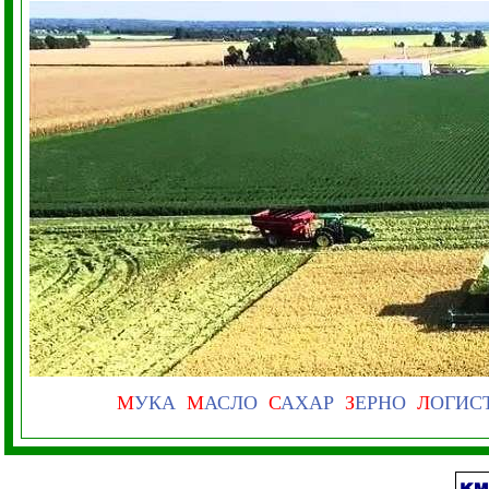
М
УКА
М
АСЛО
С
АХАР
З
ЕРНО
Л
ОГИС