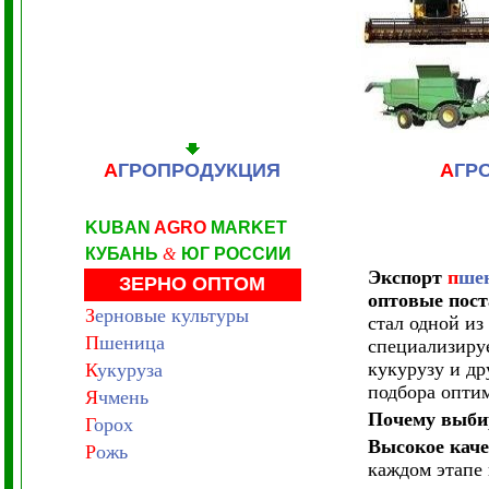
А
ГРОПРОДУКЦИЯ
А
ГР
KUBAN
AGRO
MARKET
КУБАНЬ
&
ЮГ РОССИИ
Экспорт
п
ше
ЗЕРНО ОПТОМ
оптовые пост
З
ерновые культуры
стал одной и
П
шеница
специализируе
кукурузу и др
К
укуруза
подбора оптим
Я
чмень
Почему выби
Г
орох
Высокое каче
Р
ожь
каждом этапе 