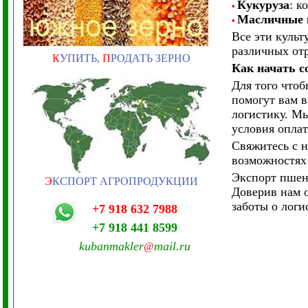
Кукуруза
: к
•
Масличные 
•
Все эти культ
различных отр
К
УПИТЬ,
П
РОДАТЬ ЗЕРНО
Как начать с
Для того чтоб
помогут вам в
логистику. М
условия оплат
Свяжитесь с 
возможностях
Экспорт пшен
Э
КСПОРТ АГРОПРОДУКЦИИ
Доверив нам о
заботы о логи
+7 918 632 7988
+7 918 441 8599
kubanmakler
mail.ru
@