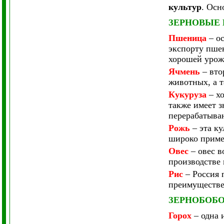
культур
.
Осно
ЗЕРНОВЫЕ
Пшеница
– ос
экспорту пше
хорошей урож
Ячмень
– вто
животных, а 
Кукуруза
– хо
также имеет з
перерабатыва
Рожь
– эта ку
широко приме
Овес
– овес в
производстве
Рис
– Россия 
преимуществе
ЗЕРНОБОБ
Горох
– одна 