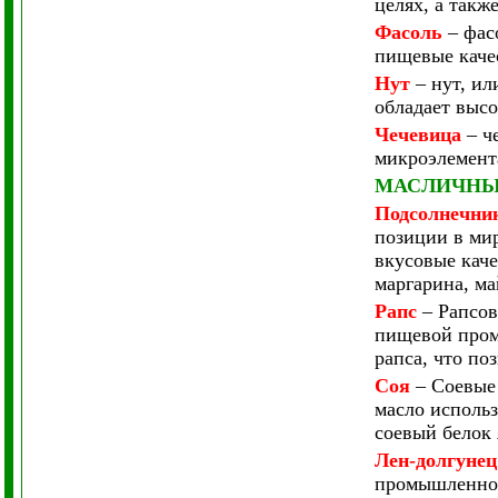
целях, а такж
Фасоль
– фас
пищевые качес
Нут
– нут, ил
обладает высо
Чечевица
– ч
микроэлемента
МАСЛИЧНЫ
Подсолнечни
позиции в мир
вкусовые каче
маргарина, ма
Рапс
– Рапсов
пищевой промы
рапса, что по
Соя
– Соевые 
масло использ
соевый белок
Лен-долгунец
промышленнос