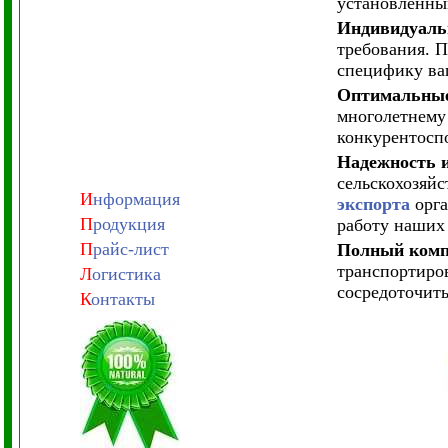
установленны
Индивидуаль
требования. 
специфику ва
Оптимальны
многолетнему
конкурентосп
Надежность и
сельскохозяй
И
нформация
экспорта
орга
П
родукция
работу наших
П
райс-лист
Полный комп
транспортиро
Л
огистика
сосредоточить
К
онтакты