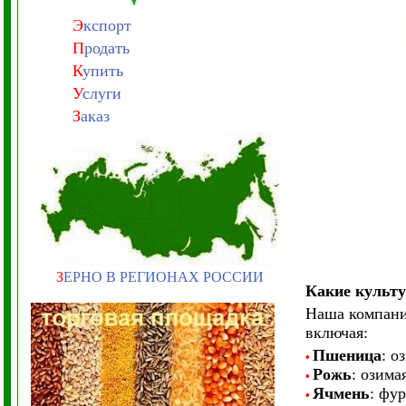
Э
кспорт
П
родать
К
упить
У
слуги
З
аказ
З
ЕРНО В РЕГИОНАХ РОССИИ
Какие культу
Наша компани
включая:
Пшеница
: о
•
Рожь
: озима
•
Ячмень
: фу
•