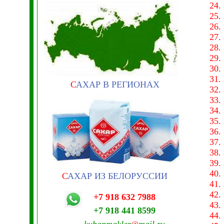
24.
25.
26.
27.
28.
29.
30.
31.
С
АХАР В РЕГИОНАХ
32.
33.
34.
35.
36.
37.
38.
39.
40.
С
АХАР ИЗ БЕЛОРУССИИ
41.
42.
+7 918 632 7988
43.
+7 918 441 8599
44.