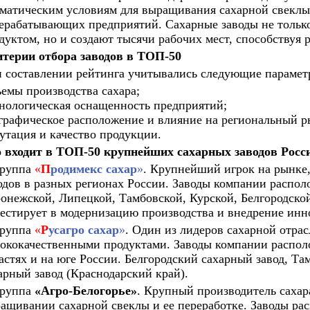
матическим условиям для выращивания сахарной свеклы
ерабатывающих предприятий. Сахарные заводы не тольк
дуктом, но и создают тысячи рабочих мест, способствуя 
терии отбора заводов в ТОП-50
 составлении рейтинга учитывались следующие парамет
емы производства сахара;
нологическая оснащенность предприятий;
графическое расположение и влияние на региональный р
утация и качество продукции.
 входит в ТОП-50 крупнейших сахарных заводов Росс
руппа
«
П
родимекс сахар
»
. Крупнейший игрок на рынке
одов в разных регионах России. Заводы компании распол
онежской, Липецкой, Тамбовской, Курской, Белгородской
естирует в модернизацию производства и внедрение ин
руппа
«
Р
усагро сахар
»
. Один из лидеров сахарной отра
ококачественными продуктами. Заводы компании распол
астях и на юге России. Белгородский сахарный завод, Т
арный завод (Краснодарский край).
руппа
«Агро-Белогорье»
. Крупный производитель саха
ащивании сахарной свеклы и ее переработке. Заводы рас