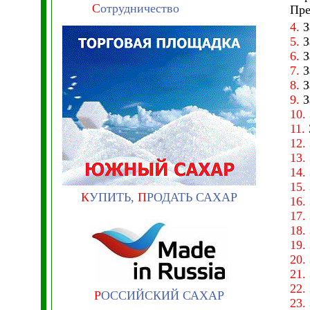
С
отрудничество
Пре
4.
З
5.
З
6.
З
7.
З
8.
З
9.
З
10.
11.
12.
13.
14.
15.
К
УПИТЬ,
П
РОДАТЬ САХАР
16.
17.
18.
19.
20.
21.
22.
Р
ОССИЙСКИЙ САХАР
23.