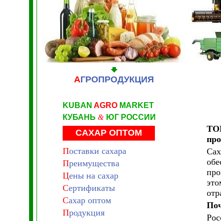
А
ГРОПРОДУКЦИЯ
KUBAN
AGRO
MARKET
КУБАНЬ
&
ЮГ РОССИИ
ТОП
САХАР ОПТОМ
пр
П
оставки сахара
Сах
обе
П
реимущества
про
Ц
ены на сахар
это
С
ертификаты
отр
С
ахар оптом
Поч
П
родукция
Рос