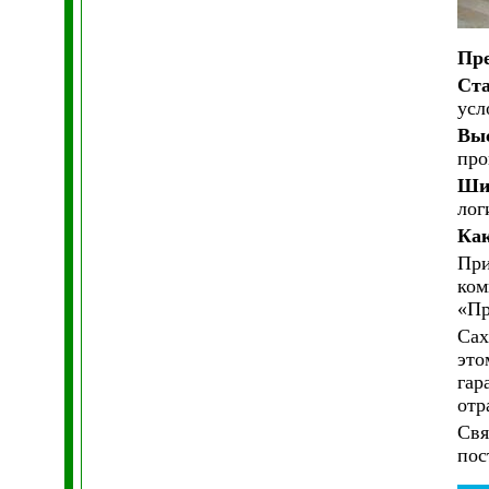
Пре
Ста
усл
Выс
про
Шир
лог
Как
При
ком
«Пр
Сах
это
гар
отр
Свя
пос