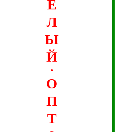
Е
Л
Ы
Й
•
О
П
Т