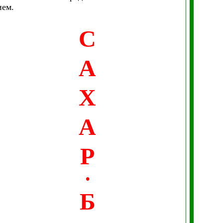
ием.
С
А
Х
А
Р
•
Б