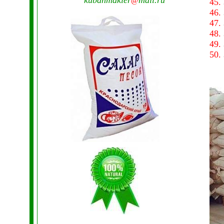
kubanmakler
mail.ru
@
45.
46.
47.
48.
49.
50.