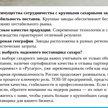
имущества сотрудничества с крупными сахарными за
бильность поставок
. Крупные заводы обеспечивают бес
овиях нестабильного рынка.
окое качество продукции
. Современные технологии и с
изводства гарантируют отличный результат.
окая география
. Заводы расположены в разных регион
истические затраты.
 выбрать надежного поставщика сахара?
 выборе сахарного завода важно учитывать не только об
пании, наличие сертификатов качества и отзывы партнер
одимекс» и «Русагро», уже зарекомендовали себя как н
арная промышленность России продолжает развиваться, 
м процессе ключевую роль. ТОП-50 предприятий, предст
антия качества, стабильности и профессионализма. Если
асли, обратите внимание на лидеров рынка — их опыт и т
житесь с нами, чтобы узнать больше о крупнейших саха
тавщика для вашего бизнеса.