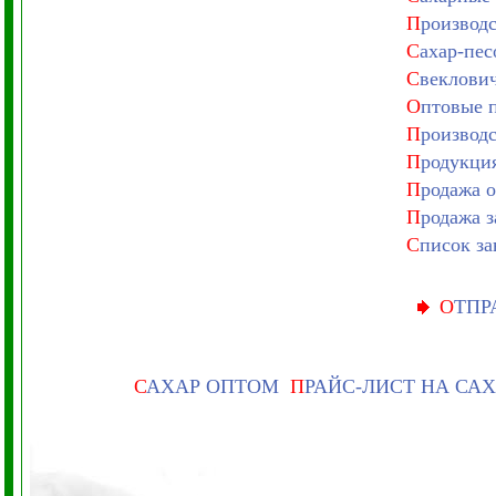
П
роизводс
С
ахар-пес
С
веклович
О
птовые п
П
роизводс
П
родукция
П
родажа о
П
родажа з
С
писок за
О
ТПР
С
АХАР ОПТОМ
П
РАЙС-ЛИСТ НА СА