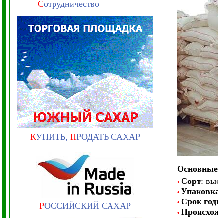
С
отрудничество
К
УПИТЬ,
П
РОДАТЬ САХАР
Основные 
Сорт
: в
•
Упаковк
•
Срок год
•
Р
ОССИЙСКИЙ САХАР
Происхо
•