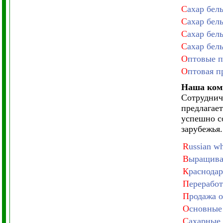
С
ахар бел
С
ахар бел
С
ахар бел
С
ахар бел
О
птовые п
О
птовая п
Наша комп
Сотруднич
предлагае
успешно с
зарубежья.
R
ussian wh
В
ыращива
К
раснодар
П
ереработ
П
родажа о
О
сновные 
С
ахарные 