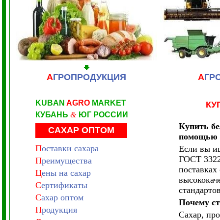
А
ГРОПРОДУКЦИЯ
А
ГР
KUBAN
AGRO
MARKET
КУ
КУБАНЬ
&
ЮГ РОССИИ
Купить б
САХАР ОПТОМ
помощью 
П
оставки сахара
Если вы и
ГОСТ 3322
П
реимущества
поставках
Ц
ены на сахар
высококач
С
ертификаты
стандартов
С
ахар оптом
Почему ст
П
родукция
Сахар, пр