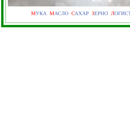
М
УКА
М
АСЛО
С
АХАР
З
ЕРНО
Л
ОГИС