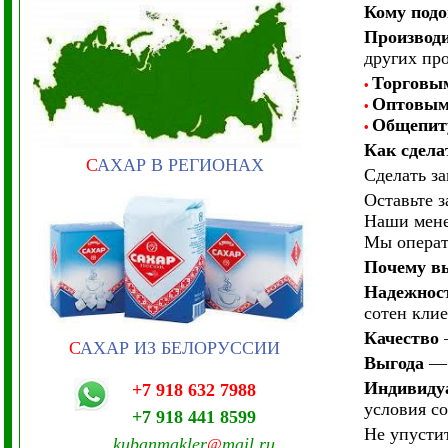
Кому подо
Производ
других про
Торговым
•
Оптовым
•
Общепит
•
Как сдела
С
АХАР В РЕГИОНАХ
Сделать за
Оставьте з
Наши мене
Мы операт
Почему в
Надежнос
сотен клие
Качество
—
С
АХАР ИЗ БЕЛОРУССИИ
Выгода
— 
Индивиду
+7 918 632 7988
условия со
+7 918 441 8599
Не упусти
kubanmakler
mail.ru
@