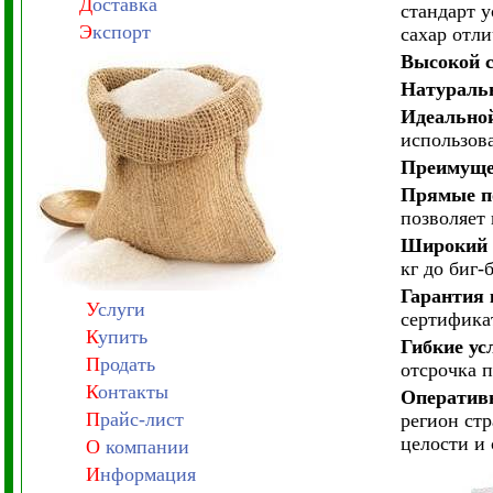
Д
оставка
стандарт у
Э
кспорт
сахар отли
Высокой с
Натураль
Идеальной
использов
Преимущес
Прямые по
позволяет 
Широкий 
кг до биг-
Гарантия 
У
слуги
сертифика
К
упить
Гибкие ус
П
родать
отсрочка п
К
онтакты
Оперативн
П
райс-лист
регион ст
целости и 
О
компании
И
нформация