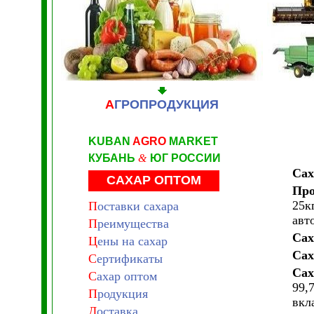
А
ГРОПРОДУКЦИЯ
KUBAN
AGRO
MARKET
КУБАНЬ
&
ЮГ РОССИИ
Сах
САХАР ОПТОМ
Про
25к
П
оставки сахара
авт
П
реимущества
Сах
Ц
ены на сахар
Сах
С
ертификаты
Сах
С
ахар оптом
99,
П
родукция
вкл
Д
оставка