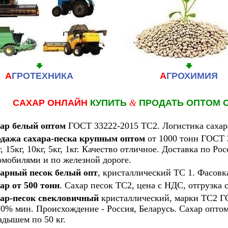
А
ГРОТЕХНИКА
А
ГРОХИМИЯ
САХАР ОНЛАЙН
КУПИТЬ
&
ПРОДАТЬ ОПТОМ 
ар белый оптом
ГОСТ 33222-2015 ТС2. Логистика сахар
дажа сахара-песка крупным оптом
от 1000 тонн ГОСТ 
г, 15кг, 10кг, 5кг, 1кг. Качество отличное. Доставка по 
омобилями и по железной дороге.
арный песок белый опт
, кристаллический ТС 1. Фасовка
ар от 500 тонн
. Сахар песок ТС2, цена с НДС, отгрузка с
ар-песок свекловичный
кристаллический, марки ТС2 ГО
70% мин. Происхождение - Россия, Беларусь. Сахар опт
адышем по 50 кг.