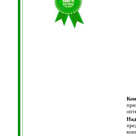
Кон
при
опт
Над
пре
кон