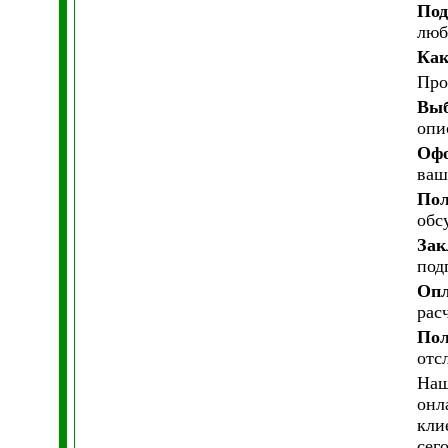
Под
люб
Как
Про
Выб
опи
Офо
ваш
Пол
обс
Зак
под
Опл
рас
Пол
отс
Наш
онл
кли
сег