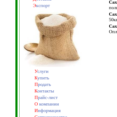
Сах
Э
кспорт
пол
С
а
50к
Сах
Опл
У
слуги
К
упить
П
родать
К
онтакты
П
райс-лист
О
компании
И
нформация