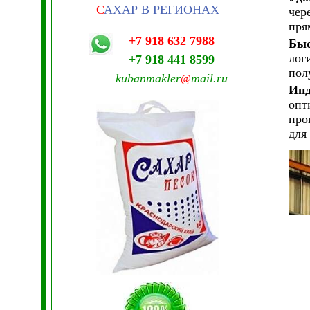
С
АХАР В РЕГИОНАХ
чер
пря
+7 918 632 7988
Быс
лог
+7 918 441 8599
пол
kubanmakler
mail.ru
@
Инд
опт
про
для 