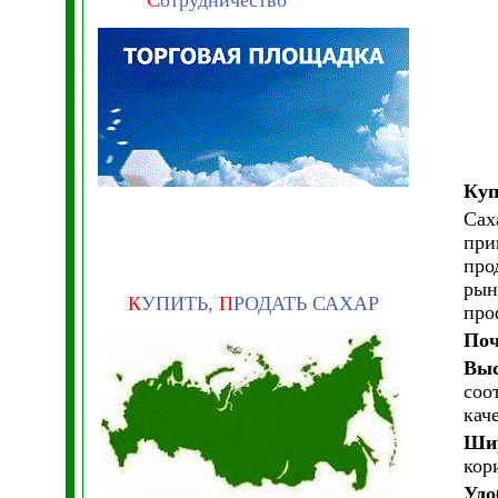
С
отрудничество
Куп
Сах
при
про
рын
К
УПИТЬ,
П
РОДАТЬ САХАР
про
Поч
Выс
соо
кач
Шир
кор
Удо