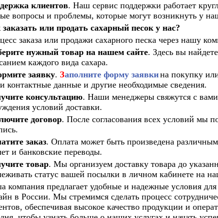
держка клиентов
. Наш сервис поддержки работает круг
ые вопросы и проблемы, которые могут возникнуть у на
 заказать или продать сахарный песок у нас?
цесс заказа или продажи сахарного песка через нашу ко
ерите нужный товар на нашем сайте
. Здесь вы найде
санием каждого вида сахара.
рмите заявку
.
З
аполните форму заявки
на покупку или
и контактные данные и другие необходимые сведения.
учите консультацию
. Наши менеджеры свяжутся с вами 
уждения условий доставки.
лючите договор
. После согласования всех условий мы п
пись.
атите заказ
. Оплата может быть произведена различны
чет и банковские переводы.
учите товар
. Мы организуем доставку товара до указан
леживать статус вашей посылки в личном кабинете на на
а компания предлагает удобные и надежные условия для
айн в России. Мы стремимся сделать процесс сотруднич
ентов, обеспечивая высокое качество продукции и опера
одня, чтобы узнать больше о наших услугах и начать усп