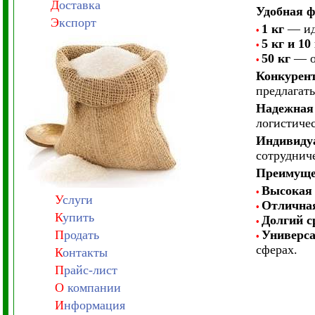
Д
оставка
Удобная ф
Э
кспорт
1 кг
— иде
•
5 кг и 10
•
50 кг
— о
•
Конкурен
предлагат
Надежная
логистичес
Индивиду
сотруднич
Преимущес
Высокая 
•
У
слуги
Отличная
•
К
упить
Долгий с
•
П
родать
Универса
•
сферах.
К
онтакты
П
райс-лист
О
компании
И
нформация