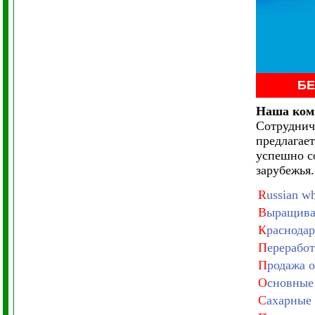
БЕ
Наша комп
Сотруднич
предлагае
успешно с
зарубежья.
R
ussian wh
В
ыращива
К
раснодар
П
ереработ
П
родажа о
О
сновные 
С
ахарные 