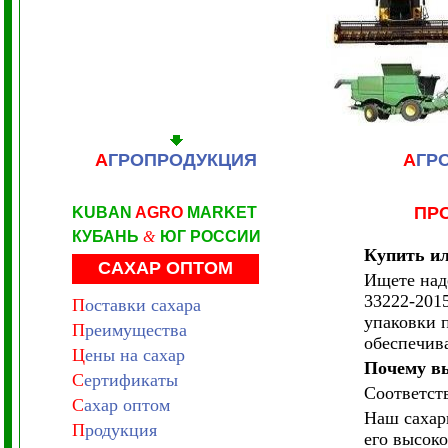
А
ГРОПРОДУКЦИЯ
А
ГР
ПР
KUBAN
AGRO
MARKET
КУБАНЬ
&
ЮГ РОССИИ
Купить ил
САХАР ОПТОМ
Ищете над
33222-201
П
оставки сахара
упаковки п
П
реимущества
обеспечива
Ц
ены на сахар
Почему в
С
ертификаты
Соответст
С
ахар оптом
Наш сахарн
П
родукция
его высоко