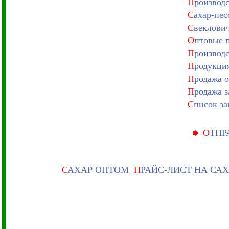
П
роизводс
С
ахар-пес
С
веклович
О
птовые п
П
роизводс
П
родукция
П
родажа о
П
родажа з
С
писок за
О
ТПР
С
АХАР ОПТОМ
П
РАЙС-ЛИСТ НА СА