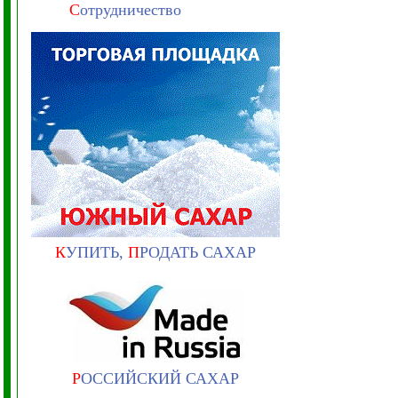
С
отрудничество
К
УПИТЬ,
П
РОДАТЬ САХАР
Р
ОССИЙСКИЙ САХАР