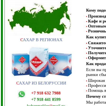
Кому подо
Производ
•
Кафе и р
•
Оптовым
•
Розничн
•
Как купит
С
АХАР В РЕГИОНАХ
Свяжитес
•
Уточните
•
Получите
•
Оформите
•
Как прода
Если вы п
рынки сбы
Широкая 
•
С
АХАР ИЗ БЕЛОРУССИИ
Профессио
•
Помощь в
•
+7 918 632 7988
Почему с
+7 918 441 8599
Мы работа
kubanmakler
mail.ru
@