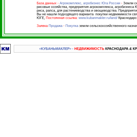
База данных
-
Агрокомплекс, агробизнес Юга России
-
Земли се
рисовые хозяйства, предприятия агрокомплекса, агробизнеса 
риса, рапса, для растениеводства и овощеводства.
Предприятия
Вы не нашли подходящего варианта покупки недвижимости свя
ЮГЕ,
Постоянная ссылка:
www.kubanmakler.ru/land/
Краснодарск
Заявка
Продажа
-
Покупка
земли сельскохозяйственного назна
«
KУБАНЬМАКЛЕР
»
-
НЕДВИЖИМОСТЬ
КРАСНОДАРА
&
КР