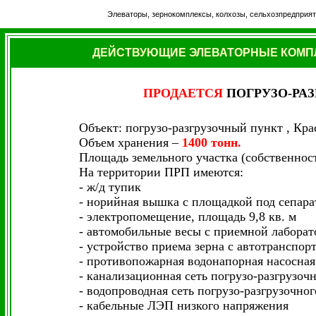
Элеваторы, зернокомплексы, колхозы, сельхозпредприят
ДЕЙСТВУЮЩИЕ ЭЛЕВАТОРНЫЕ КОМПЛ
ПРОДАЕТСЯ
ПОГРУЗО-РА
Объект: погрузо-разгрузочный пункт , Кра
Объем хранения –
1400 тонн.
Площадь земельного участка (собственность
На территории ПРП имеются:
- ж/д тупик
- норийная вышка с площадкой под сепара
- электропомещение, площадь 9,8 кв. м
- автомобильные весы с приемной лаборато
- устройство приема зерна с автотранспор
- противопожарная водонапорная насосная 
- канализационная сеть погрузо-разгрузоч
- водопроводная сеть погрузо-разгрузочног
- кабельные ЛЭП низкого напряжения