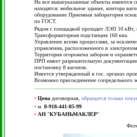
На все вышеуказанные объекты имеются св
находятся: мобильное здание, контора ваго
оборудование Приемная лаборатория осна
по ГОСТ.
Рядом с площадкой проходит ЛЭП 10 кВт, 
Трансформаторная подстанция 160 ква.
Управление всеми процессами, за исключе
управления, расположенного в электропо
Территория огорожена забором и охраняет
ПРП имеет разрешительную документацию н
постановку 8 вагонов.
Имеется утвержденный в гос. органах про
Возможно присоединение сопредельного зе
•
Цена
договорная,
обращатся только поку
•
м.
8-918-441-85-99
•
АН
"
КУБАНЬМАКЛЕР
"
Фото