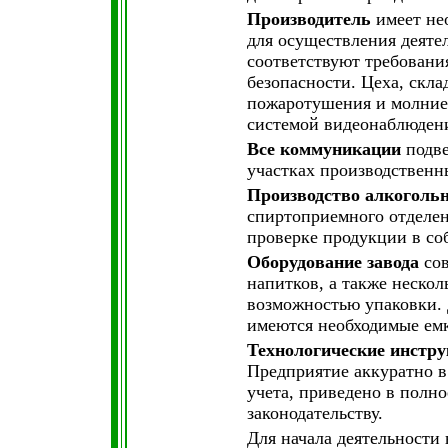
Производитель
имеет не
для осуществления деят
соответствуют требован
безопасности. Цеха, скл
пожаротушения и молние
системой видеонаблюдени
Все
коммуникации
подве
участках производственн
Производство
алкоголь
спиртоприемного отделен
проверке продукции в со
Оборудование
завода
сов
напитков, а также неско
возможностью упаковки. 
имеются необходимые емк
Технологические инстр
Предприятие аккуратно в
учета, приведено в полн
законодательству.
Для начала деятельности