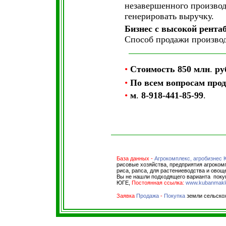
незавершенного производ
генерировать выручку.
Бизнес с высокой рента
Способ продажи производ
•
Стоимость
850 млн
.
ру
•
По всем вопросам прод
•
м
.
8-918-441-85-99
.
База данных
-
Агрокомплекс, агробизнес 
рисовые хозяйства, предприятия агроком
риса, рапса, для растениеводства и овощ
Вы не нашли подходящего варианта покуп
ЮГЕ,
Постоянная ссылка:
www.kubanmakler
Заявка
Продажа
-
Покупка
земли сельскох