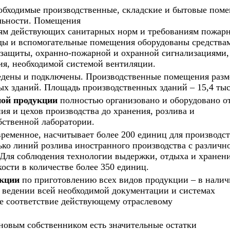
обходимые производственные, складские и бытовые пом
ельности. Помещения
иям действующих санитарных норм и требованиям пожар
ады и вспомогательные помещения оборудованы средств
защиты, охранно-пожарной и охранной сигнализациями
я, необходимой системой вентиляции.
дены и подключены. Производственные помещения разм
ых зданий. Площадь производственных зданий – 15,4 тыс
ной продукции
полностью организовано и оборудовано о
ия и цехов производства до хранения, розлива и
бственной лаборатории.
ременное, насчитывает более 200 единиц для производс
лько линий розлива иностранного производства с различ
Для соблюдения технологии выдержки, отдыха и хранен
ости в количестве более 350 единиц.
укции
по приготовлению всех видов продукции – в налич
 ведении всей необходимой документации и системах
ое соответствие действующему отраслевому
 новым собственником есть значительные остатки