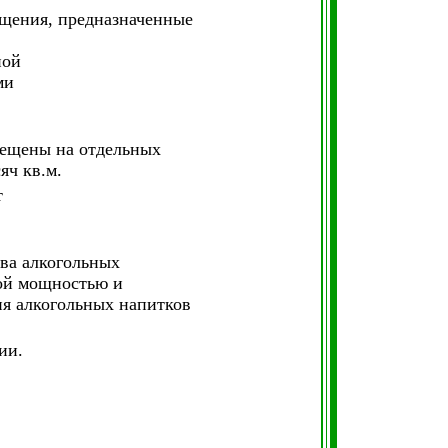
ещения, предназначенные
ной
ами
,
ещены на отдельных
яч кв.м.
т
тва алкогольных
ной мощностью и
ия алкогольных напитков
ии.