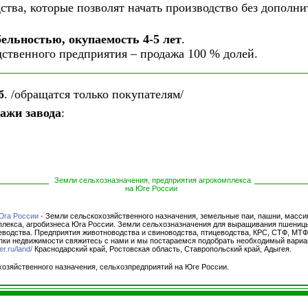
ства, которые позволят начать производство без дополни
бельностью, окупаемость 4-5 лет
.
ственного предприятия – продажа 100 % долей.
б
. /обращатся только покупателям/
ажи завода
:
Земли сельхозназначения, предприятия агрокомплекса
на Юге России
Юга России
-
Земли сельскохозяйственного назначения, земельные паи, пашни, масси
плекса, агробизнеса Юга России
. Земли сельхозназначения для выращивания пшеницы,
еводства.
Предприятия животноводства и свиноводства, птицеводства, КРС, СТФ, МТФ.
ки недвижимости свяжитесь с нами и мы постараемся подобрать необходимый вариан
.ru/land/
Краснодарский край, Ростовская область, Ставропольский край, Адыгея.
озяйственного назначения, сельхозпредприятий на Юге России.