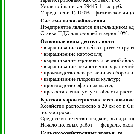
зарегистрировано как субъект РФ.
Уставной капитал 39445,1 тыс.руб.
Учредители: 1) 100% - физическое лицо
Система налогообложения
Предприятие является плательщиком еди
Ставка НДС для овощей и зерна 10%.
Основные виды деятельности
•
выращивание овощей открытого грунта
•
выращивание картофеля;
•
выращивание зерновых и зернобобовы
•
выращивание лекарственных растений
•
производство лекарственных сборов в 
•
выращивание плодовых культур;
•
производство эфирных масел;
•
предоставление услуг в области расте
Краткая характеристика местополож
Хозяйство расположено в 20 км от г. 
полуострова.
Среднее количество осадков, выпадающи
Начало полевых работ — февраль, окон
Сельскохозяйственные угодья, га