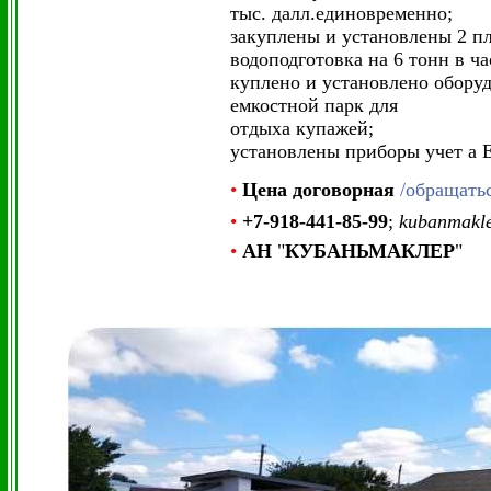
тыс. далл.единовременно;
закуплены и установлены 2 п
водоподготовка на 6 тонн в ча
куплено и установлено оборуд
емкостной парк для
отдыха купажей;
установлены приборы учет а
•
Цена
договорная
/обращать
•
+7-918-441-85-99
;
kubanmakl
•
АН
"
КУБАНЬМАКЛЕР
"