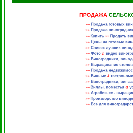
ПРОДАЖА
СЕЛЬСК
»»
Продажа готовых ви
»»
Продажа виноградни
»»
Купить
»»
Продать ви
»»
Цены на готовые вин
»»
Список лучших вино
»»
Фото
&
видео виногр
»»
Виноградники
,
винод
»»
Выращивание столо
»»
Продажа недвижимос
»»
Винные
&
гастрономи
»»
Виноградники
,
винза
»»
Виллы
,
поместья
&
ус
»»
Агробизнес - выращи
»»
Производство винод
»»
Все для виноградарс