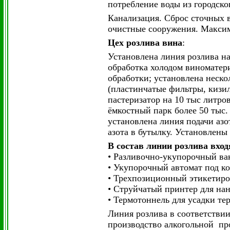
потребление воды из городског
Канализация. Сброс сточных в
очистные сооружения. Максим
Цех розлива вина
:
Установлена линия розлива на 
обработка холодом виноматер
обработки; установлена неск
(пластинчатые фильтры, кизи
пастеризатор на 10 тыс литров
ёмкостный парк более 50 тыс. 
установлена линия подачи азо
азота в бутылку. Установлен
В состав линии розлива вход
• Разливочно-укупорочный ва
• Укупорочный автомат под к
• Трехпозиционный этикетиро
• Струйчатый принтер для нан
• Термотоннель для усадки те
Линия розлива в соответстви
производство алкогольной пр