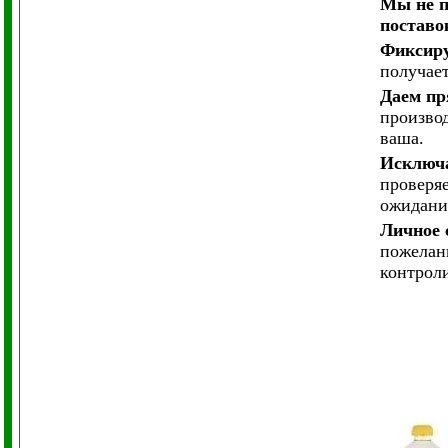
Мы не п
поставо
Фиксир
получае
Даем п
производ
ваша.
Исключа
проверяе
ожидани
Личное 
пожелан
контрол