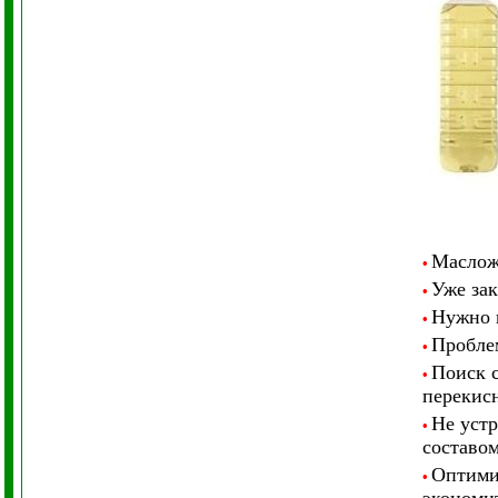
Маслож
•
Уже зак
•
Нужно н
•
Пробле
•
Поиск с
•
перекисн
Не устр
•
составо
Оптимиз
•