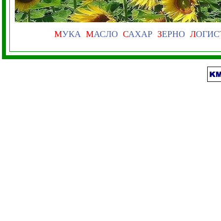
М
УКА
М
АСЛО
С
АХАР
З
ЕРНО
Л
ОГИС