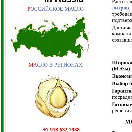
Растите
литров
,
Р
ОССИЙСКОЕ МАСЛО
требова
подтвер
Доставк
компания
связавш
Широки
М
АСЛО В РЕГИОНАХ
(МЭЗы).
Экономи
Выбор б
Гаранти
посредн
Готовые
решения
М
+7 918 632 7988