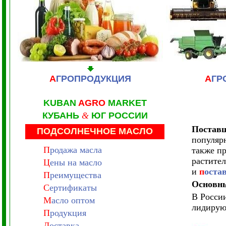
А
ГРОПРОДУКЦИЯ
А
ГР
KUBAN
AGRO
MARKET
КУБАНЬ
&
ЮГ РОССИИ
Поставщ
ПОДСОЛНЕЧНОЕ МАСЛО
популярн
П
родажа масла
также п
растител
Ц
ены на масло
и
п
оста
П
реимущества
Основны
С
ертификаты
В Росси
М
асло оптом
лидирую
П
родукция
Д
оставка