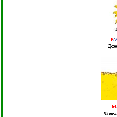
Р
А
Дез
М
Флекс