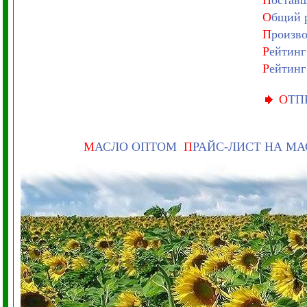
П
оставщ
О
бщий р
П
роизво
Р
ейтинг
Р
ейтинг
О
ТП
М
АСЛО ОПТОМ
П
РАЙС-ЛИСТ НА М