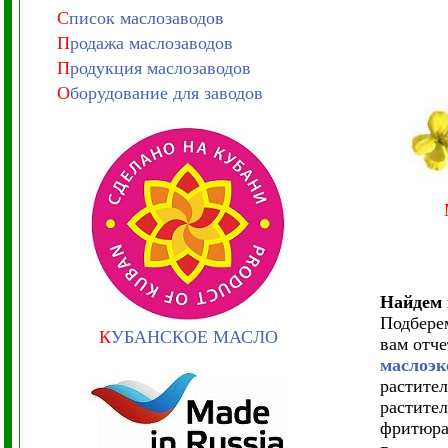
С
писок маслозаводов
П
родажа маслозаводов
П
родукция маслозаводов
О
борудование для заводов
Найдем 
Подбере
К
УБАНСКОЕ МАСЛО
вам отч
маслоэк
растите
растите
фритюра