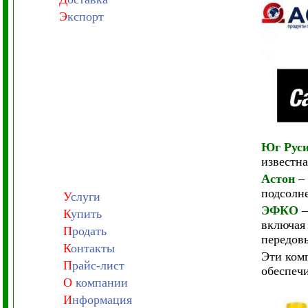
Э
кспорт
Юг Рус
известн
Астон
– 
подсолне
У
слуги
ЭФКО
–
К
упить
включая
П
родать
передов
К
онтакты
Эти ком
П
райс-лист
обеспечи
О
компании
И
нформация