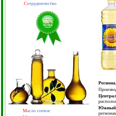
С
отрудничество
Региона
Производ
Централ
располо
Южный 
М
асло соевое
региона