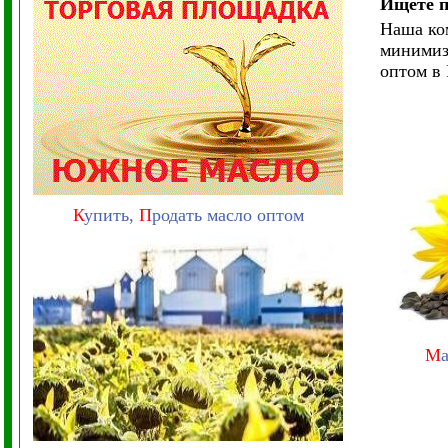
Ищете п
Наша ко
минимиз
оптом в 
К
упить,
П
родать масло оптом
М