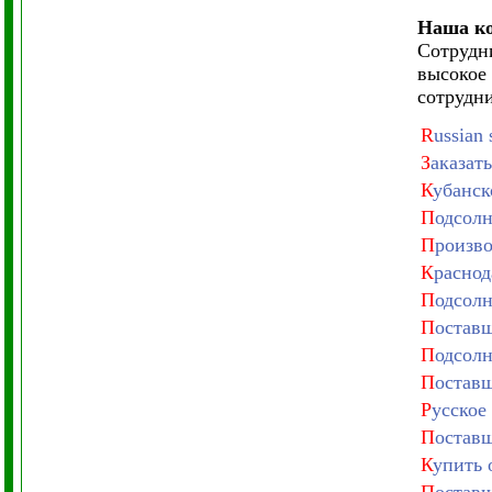
Наша ко
Сотрудн
высокое
сотрудни
R
ussian 
З
аказат
К
убанск
П
одсолн
П
роизво
К
раснод
П
одсолн
П
оставщ
П
одсолн
П
оставщ
Р
усское
П
оставщ
К
упить 