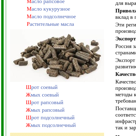
М
асло рапсовое
для выр
М
асло кукурузное
Приволж
М
асло подсолнечное
вклад в 
Р
астительные масла
Эти рег
производ
Экспор
Россия з
странами
Экспорт 
развитию
Качеств
Качеств
Ш
рот соевый
произво
методы 
Ж
мых соевый
требова
Ш
рот рапсовый
Поставщ
Ж
мых рапсовый
соответ
Ш
рот подсолнечный
инфраст
Ж
мых подсолнечный
так и за