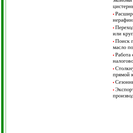
экономит
цистерны
Расшир
•
нерафин
Перехо
•
или кру
Поиск п
•
масло по
Работа
•
налогов
Столкну
•
прямой к
Сезонны
•
Экспорт
•
произво