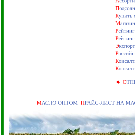
А
ссорти
П
одсолн
К
упить 
М
агази
Р
ейтинг
Р
ейтинг
Э
кспорт
Р
оссийс
К
онсалт
К
онсалт
О
ТП
М
АСЛО ОПТОМ
П
РАЙС-ЛИСТ НА М