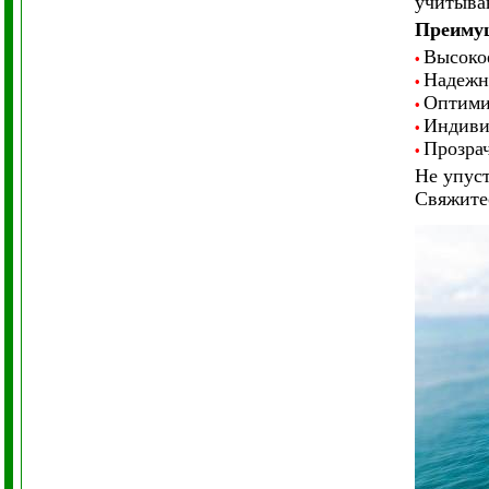
учитыва
Преимущ
Высоко
•
Надежн
•
Оптими
•
Индиви
•
Прозра
•
Не упуст
Свяжитес