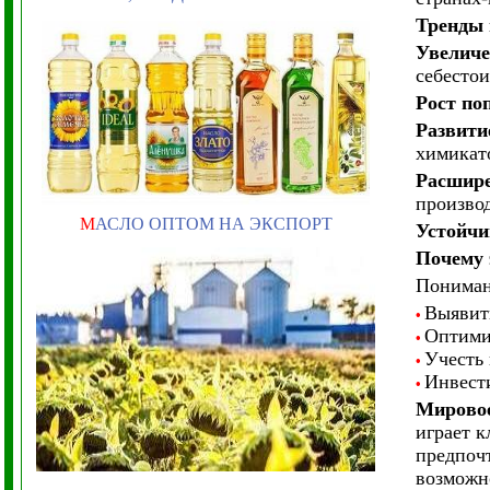
Тренды 
Увеличе
себестои
Рост по
Развити
химикат
Расшире
производ
М
АСЛО ОПТОМ НА ЭКСПОРТ
Устойчи
Почему 
Пониман
Выявит
•
Оптими
•
Учесть 
•
Инвест
•
Мировое
играет к
предпочт
возможно