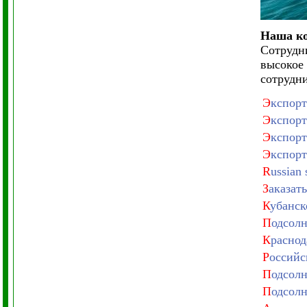
Наша ко
Сотрудн
высокое
сотрудни
Э
кспорт
Э
кспорт
Э
кспорт
Э
кспорт
R
ussian 
З
аказат
К
убанск
П
одсолн
К
раснод
Р
оссийс
П
одсолн
П
одсолн