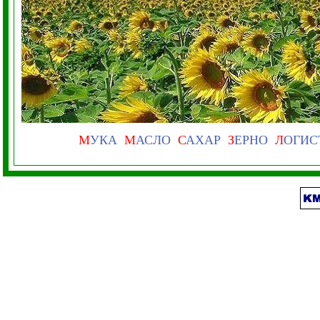
М
УКА
М
АСЛО
С
АХАР
З
ЕРНО
Л
ОГИС