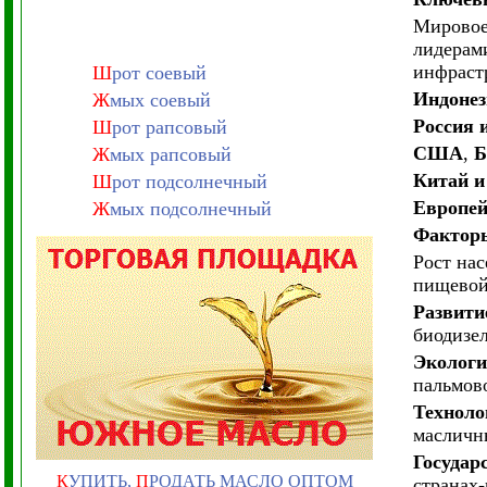
Мировое 
лидерам
инфраст
Ш
рот соевый
Индонез
Ж
мых соевый
Россия
Ш
рот рапсовый
США
,
Б
Ж
мых рапсовый
Китай и
Ш
рот подсолнечный
Европей
Ж
мых подсолнечный
Фактор
Рост нас
пищевой
Развити
биодизел
Экологи
пальмов
Техноло
масличн
Государ
К
УПИТЬ,
П
РОДАТЬ МАСЛО ОПТОМ
странах-