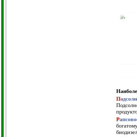
Наиболе
П
одсолн
Подсолн
продукто
Р
апсово
богатом
биодизел