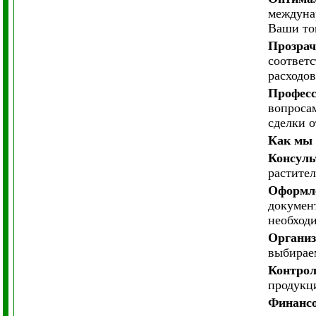
междуна
Ваши тов
Прозрач
соответ
расходов
Професс
вопроса
сделки о
Как мы 
Консуль
растите
Оформле
докумен
необход
Организ
выбираем
Контрол
продукци
Финансо