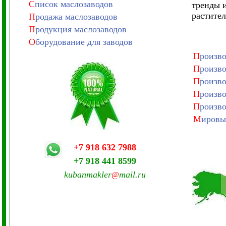
С
писок маслозаводов
тренды и
растител
П
родажа маслозаводов
П
родукция маслозаводов
О
борудование для заводов
П
роизво
П
роизво
П
роизво
П
роизво
П
роизво
М
ировы
+7 918 632 7988
+7 918 441 8599
kubanmakler
mail.ru
@