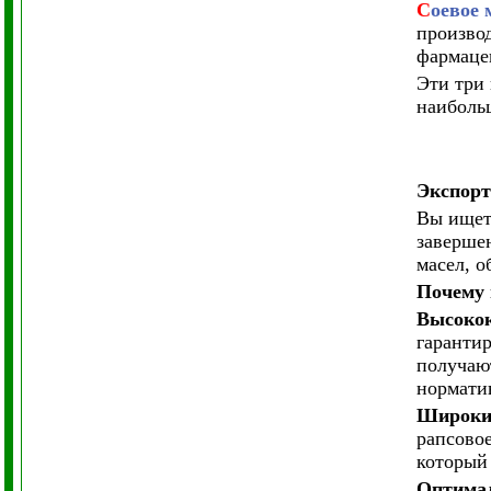
С
оевое 
производ
фармаце
Эти три 
наиболь
Экспорт
Вы ищет
заверше
масел, о
Почему 
Высокок
гаранти
получаю
нормати
Широки
рапсовое
который
Оптимал