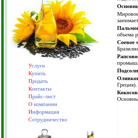
Основны
Мировое
занимае
Пальмов
объема 
Соевое 
Бразили
Рапсово
промышл
У
слуги
Подсолн
К
упить
Оливков
П
родать
Греция).
К
онтакты
Кокосов
П
райс-лист
Основны
О
компании
И
нформация
С
отрудничество