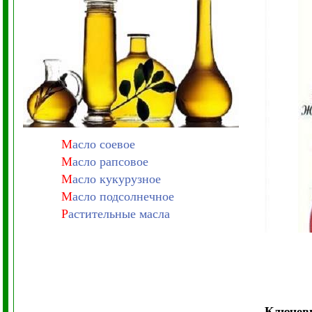
М
асло соевое
М
асло рапсовое
М
асло кукурузное
М
асло подсолнечное
Р
астительные масла
Ключевы