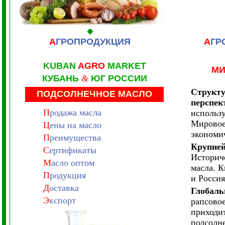
А
ГРОПРОДУКЦИЯ
А
ГР
KUBAN
AGRO
MARKET
МИ
КУБАНЬ
&
ЮГ РОССИИ
Структу
ПОДСОЛНЕЧНОЕ МАСЛО
перспе
П
родажа масла
использ
Мировое 
Ц
ены на масло
экономич
П
реимущества
Крупней
С
ертификаты
Историч
М
асло оптом
масла. 
П
родукция
и Росси
Д
оставка
Глобаль
Э
кспорт
рапсовое
приходит
подсолне