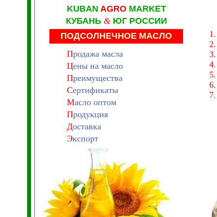
KUBAN
AGRO
MARKET
КУБАНЬ
&
ЮГ РОССИИ
1.
ПОДСОЛНЕЧНОЕ МАСЛО
2.
П
родажа масла
3.
4
Ц
ены на масло
5
П
реимущества
6.
С
ертификаты
7.
М
асло оптом
П
родукция
Д
оставка
Э
кспорт