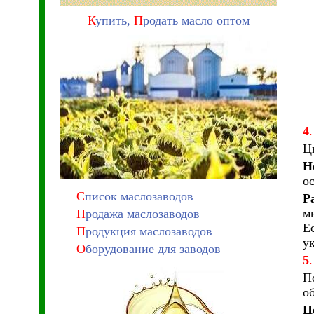
К
упить,
П
родать масло оптом
4
.
Ц
Н
о
С
писок маслозаводов
Р
м
П
родажа маслозаводов
Е
П
родукция маслозаводов
у
О
борудование для заводов
5
.
П
о
Ц