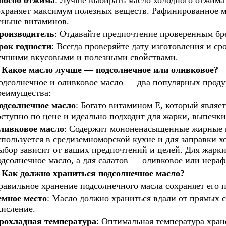
пособ отжима
: Лучше выбирать масло холодного отжима 
охраняет максимум полезных веществ. Рафинированное ма
еньше витаминов.
роизводитель
: Отдавайте предпочтение проверенным бр
рок годности
: Всегда проверяйте дату изготовления и ср
учшими вкусовыми и полезными свойствами.
Какое масло лучше — подсолнечное или оливковое?
одсолнечное и оливковое масло — два популярных проду
реимущества:
одсолнечное масло
: Богато витамином Е, который явля
оступно по цене и идеально подходит для жарки, выпечки
ливковое масло
: Содержит мононенасыщенные жирные к
спользуется в средиземноморской кухне и для заправки х
ыбор зависит от ваших предпочтений и целей. Для жарк
одсолнечное масло, а для салатов — оливковое или нера
Как должно храниться подсолнечное масло?
равильное хранение подсолнечного масла сохраняет его п
емное место
: Масло должно храниться вдали от прямых с
кисление.
рохладная температура
: Оптимальная температура хран