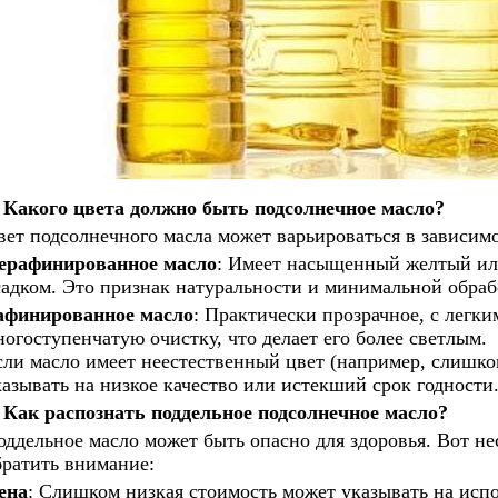
Какого цвета должно быть подсолнечное масло?
вет подсолнечного масла может варьироваться в зависимо
ерафинированное масло
: Имеет насыщенный желтый ил
садком. Это признак натуральности и минимальной обраб
афинированное масло
: Практически прозрачное, с легк
ногоступенчатую очистку, что делает его более светлым.
сли масло имеет неестественный цвет (например, слишко
казывать на низкое качество или истекший срок годности
Как распознать поддельное подсолнечное масло?
оддельное масло может быть опасно для здоровья. Вот не
братить внимание:
ена
: Слишком низкая стоимость может указывать на испо