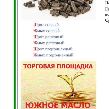
Н
Г
в
С
Ш
рот соевый
Ж
мых соевый
Ш
рот рапсовый
Ж
мых рапсовый
Ш
рот подсолнечный
Ж
мых подсолнечный