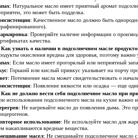
апах
: Натуральное масло имеет приятный аромат подсолн
еприятен, это может быть подделка.
онсистенция
: Качественное масло должно быть однородн
ерафинированного).
аркировка
: Проверяйте наличие информации о производи
ертификатах качества.
Как узнать о наличии в подсолнечном масле продукт
родукты окисления вредны для здоровья, поэтому важно у
апах
: Если масло имеет прогорклый или неприятный запа
кус
: Горький или кислый привкус указывает на порчу про
вет
: Потемнение масла может свидетельствовать о начал
онсистенция
: Появление вязкости или осадка — еще оди
.
Как не должно вести себя подсолнечное масло при пр
ри использовании подсолнечного масла на кухне важно 
ерегрев
: Не нагревайте масло до появления дыма. Это 
анцерогенов.
овторное использование
: Не используйте масло для жар
ем накапливаются вредные вещества.
мешивание масел
: Не смешивайте подсолнечное масло с