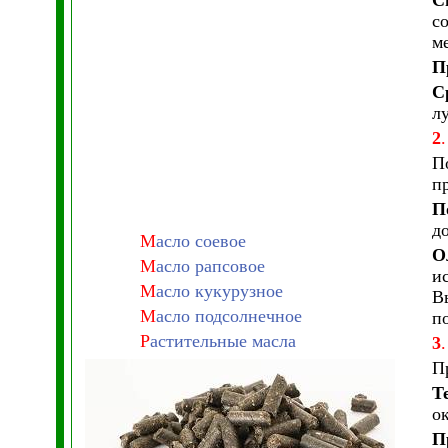
С
с
м
П
С
л
2
.
П
п
П
д
М
асло соевое
О
М
асло рапсовое
и
М
асло кукурузное
В
М
асло подсолнечное
п
Р
астительные масла
3
.
П
Т
о
П