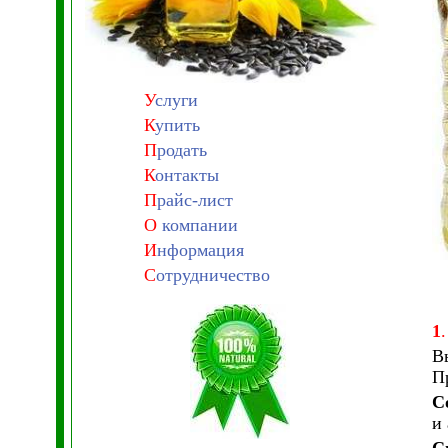
У
слуги
К
упить
П
родать
К
онтакты
П
райс-лист
О
компании
И
нформация
С
отрудничество
1
.
В
П
С
и