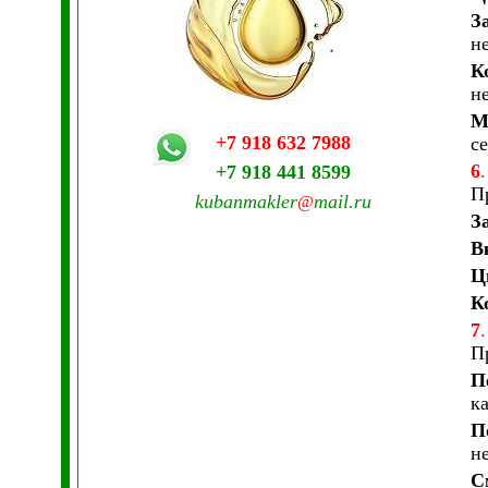
З
н
К
н
М
+7 918 632 7988
с
6
.
+7 918 441 8599
П
kubanmakler
mail.ru
@
З
В
Ц
К
7
П
П
к
П
н
С