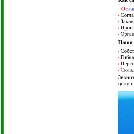
Как сд
О
ста
Согла
•
Заклю
•
Произ
•
Орган
•
Наши 
Собст
•
Гибка
•
Персо
•
Склад
•
Звонит
цену н