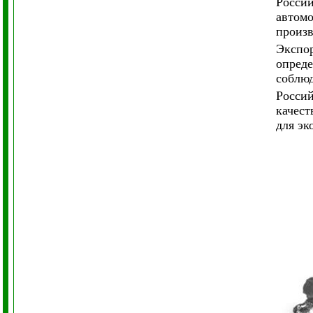
Россий
автомо
произв
Экспор
опреде
соблюд
Россий
качест
для эк