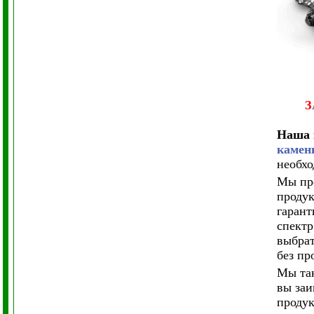
З
Наша 
камен
необхо
Мы пре
продук
гарант
спектр
выбрат
без пр
Мы так
вы заи
продук