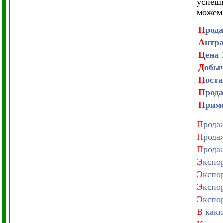
успешн
можем 
П
род
А
нтра
Ц
ена 
Д
обыч
П
оста
П
рода
П
риме
П
рода
П
рода
П
рода
Э
кспо
Э
кспо
Э
кспо
Э
кспо
В
каки