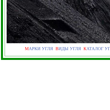
М
АРКИ УГЛЯ
В
ИДЫ УГЛЯ
К
АТАЛОГ У