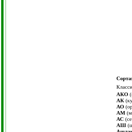
Сорта
Класси
АКО
(
АК
(ку
АО
(ор
АМ
(м
АС
(се
АШ
(ш
Ашла