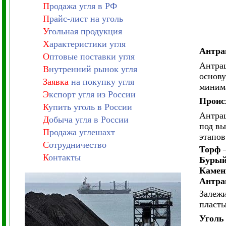
П
родажа угля в РФ
П
райс-лист на уголь
У
гольная продукция
Х
арактеристики угля
Антра
О
птовые поставки угля
Антрац
В
нутренний рынок угля
основу
Заявка
на покупку угля
минима
Э
кспорт угля из России
Проис
К
упить уголь в России
Антрац
Д
обыча угля в России
под вы
П
родажа углешахт
этапов
С
отрудничество
Торф
–
К
онтакты
Бурый
Камен
Антра
Залежи
пласты
Уголь