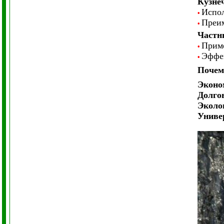
Кузне
Испол
•
Преим
•
Частн
Приме
•
Эффек
•
Почем
Эконо
Долго
Эколо
Униве