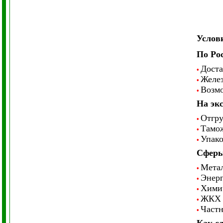
Услов
По Ро
Доста
•
Желез
•
Возмо
•
На эк
Отгру
•
Тамож
•
Упако
•
Сферы
Метал
•
Энерг
•
Химич
•
ЖКХ 
•
Частн
•