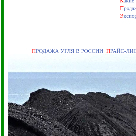
К
акие
П
рода
Э
кспо
П
РОДАЖА УГЛЯ В РОССИИ
П
РАЙС-ЛИ