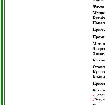
Фасов
Мешк
Биг-б
Навал
Приме
Промы
Метал
Энерг
Химич
Бытов
Отопл
Кузне
Кемпи
Приме
Котел
Переш
•
Резул
•