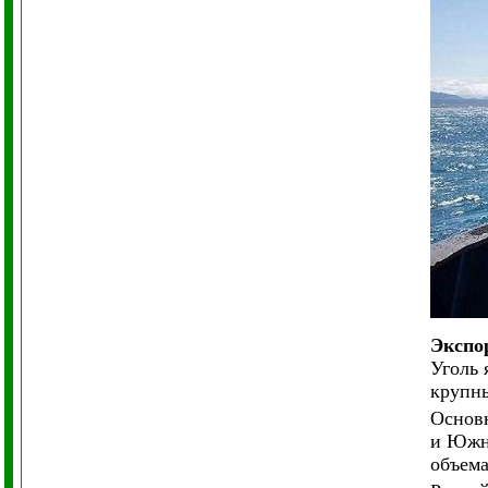
Экспор
Уголь 
крупны
Основн
и Южн
объема