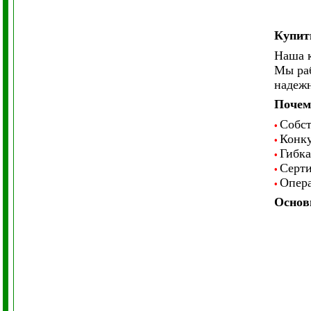
Купить
Наша к
Мы раб
надежн
Почем
Собст
•
Конку
•
Гибка
•
Серти
•
Опера
•
Основ