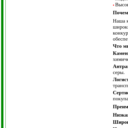
Высок
•
Почем
Наша к
широки
конкур
обеспе
Что м
Камен
химич
Антра
серы.
Логис
трансп
Серти
покупа
Преим
Низка
Широк