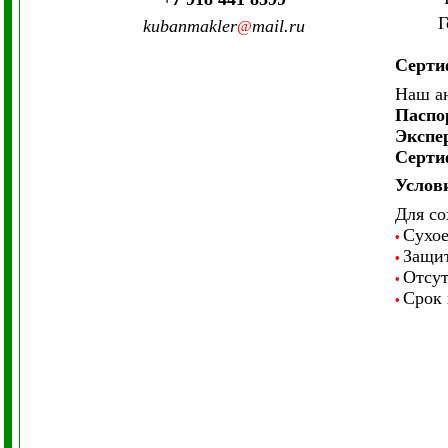
Г
kubanmakler
mail.ru
@
Серти
Наш ан
Паспо
Экспе
Серти
Услов
Для со
Сухое
•
Защит
•
Отсут
•
Срок 
•