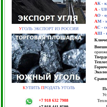
А
К - 
А
- U
А
О - 
А
М - 
А
С - 
У
ГОЛЬ ЭКСПОРТ ИЗ РОССИИ
А
Ш -
Ключе
Внешн
оранж
Тверд
Тепло
Горюч
Эколо
Сравн
К
УПИТЬ
П
РОДАТЬ УГОЛЬ
П
Уг
+7 918 632 7988
Тепл
+7 918 441 8599