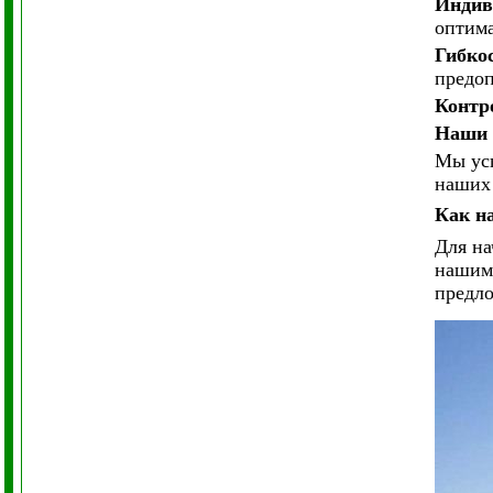
Индив
оптима
Гибко
предоп
Контр
Наши 
Мы ус
наших
Как н
Для на
нашими
предло