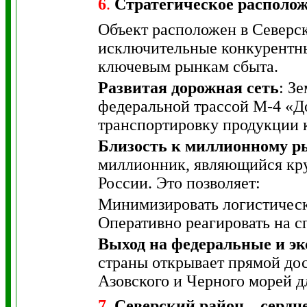
6
.
Стратегическое располо
Объект расположен в Северск
исключительные конкурентны
ключевым рынкам сбыта.
Развитая дорожная сеть
: З
федеральной трассой М-4 «Д
транспортировку продукции ка
Близость к миллионному р
миллионник, являющийся кр
России. Это позволяет:
Минимизировать логистически
Оперативно реагировать на сп
Выход на федеральные и э
страны открывает прямой до
Азовского и Черного морей д
7
.
Северский район – сердц